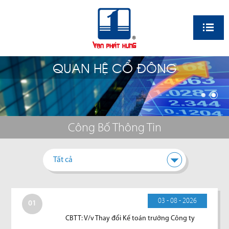
EN
QUAN HỆ CỔ ĐÔNG
Công Bố Thông Tin
Tất cả
03 - 08 - 2026
01
CBTT: V/v Thay đổi Kế toán trưởng Công ty