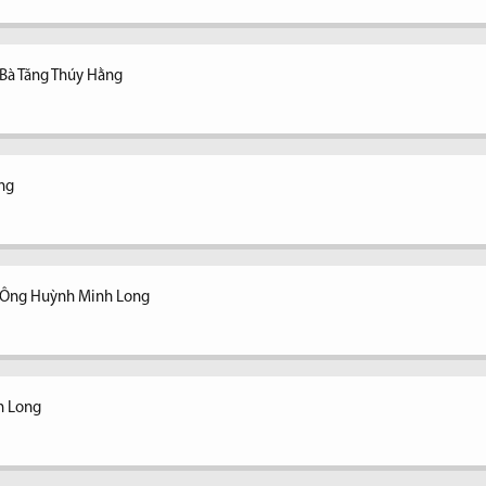
 Bà Tăng Thúy Hằng
ằng
- Ông Huỳnh Minh Long
h Long