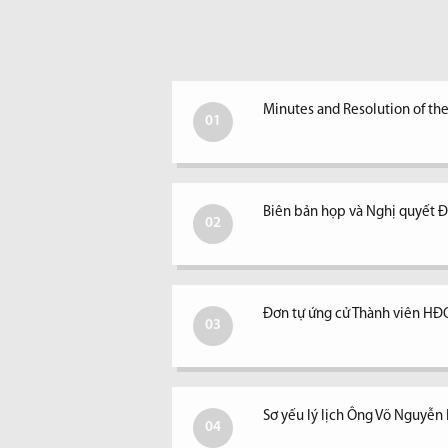
Minutes and Resolution of th
01
Biên bản họp và Nghị quyết
02
Đơn tự ứng cử Thành viên H
03
Sơ yếu lý lịch Ông Võ Nguyễ
04