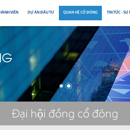
HÀNH VIÊN
DỰ ÁN ĐẦU TƯ
QUAN HỆ CỔ ĐÔNG
TIN TỨC - SỰ 
CÔNG BỐ THÔNG TIN
TIN THỊ T
ĐẠI HỘI ĐỒNG CỔ ĐÔNG
TIN DỰ Á
NG
BÁO CÁO THƯỜNG NIÊN
TIN CÔNG 
BÁO CÁO TÀI CHÍNH
BÁO CÁO QUẢN TRỊ CÔNG TY
ĐIỀU LỆ - QUY CHẾ - BẢN CÁO BẠ
Đại hội đồng cổ đông