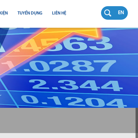
EN
KIỆN
TUYỂN DỤNG
LIÊN HỆ
RƯỜNG
N
TY
CH