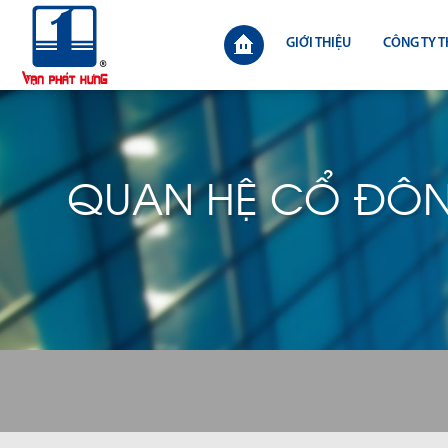
GIỚI THIỆU
CÔNG TY T
QUAN HỆ CỔ ĐÔ