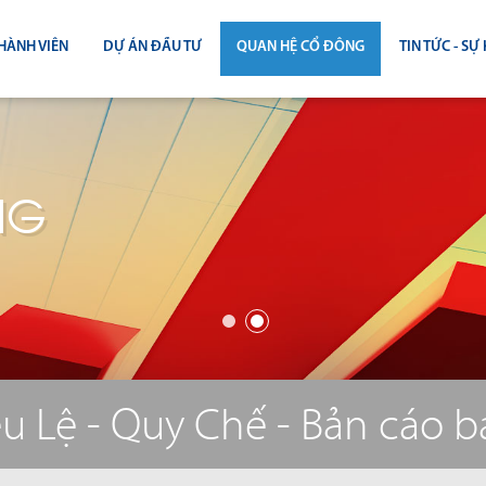
HÀNH VIÊN
DỰ ÁN ĐẦU TƯ
QUAN HỆ CỔ ĐÔNG
TIN TỨC - SỰ 
CÔNG BỐ THÔNG TIN
TIN THỊ T
ĐẠI HỘI ĐỒNG CỔ ĐÔNG
TIN DỰ Á
NG
BÁO CÁO THƯỜNG NIÊN
TIN CÔNG 
BÁO CÁO TÀI CHÍNH
BÁO CÁO QUẢN TRỊ CÔNG TY
ĐIỀU LỆ - QUY CHẾ - BẢN CÁO BẠ
u Lệ - Quy Chế - Bản cáo 