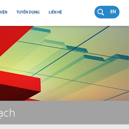
EN
KIỆN
TUYỂN DỤNG
LIÊN HỆ
RƯỜNG
N
TY
CH
bạch