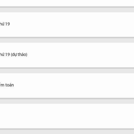
thứ 19
hứ 19 (dự thảo)
ểm toán