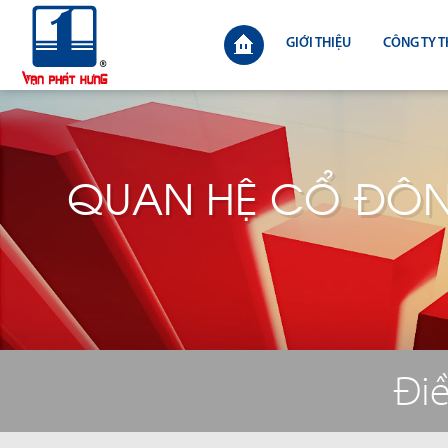
GIỚI THIỆU
CÔNG TY T
QUAN HỆ CỔ ĐÔ
Điề