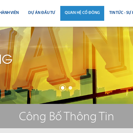
HÀNH VIÊN
DỰ ÁN ĐẦU TƯ
QUAN HỆ CỔ ĐÔNG
TIN TỨC - SỰ 
CÔNG BỐ THÔNG TIN
TIN THỊ T
ĐẠI HỘI ĐỒNG CỔ ĐÔNG
TIN DỰ Á
NG
BÁO CÁO THƯỜNG NIÊN
TIN CÔNG 
BÁO CÁO TÀI CHÍNH
BÁO CÁO QUẢN TRỊ CÔNG TY
ĐIỀU LỆ - QUY CHẾ - BẢN CÁO BẠ
Công Bố Thông Tin