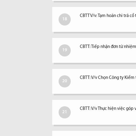
CBTT V/v: Tạm hoãn chi trả c
18
CBTT: Tiếp nhận đơn từ nhiệm 
19
CBTT: V/v Chọn Công ty Kiểm
20
CBTT: V/v Thực hiện việc góp 
21