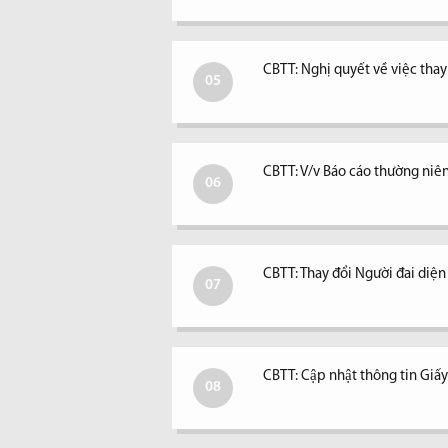
CBTT: Nghị quyết về việc tha
05
CBTT: V/v Báo cáo thường niê
06
CBTT: Thay đổi Người đai diệ
07
CBTT: Cập nhật thông tin Giấ
08