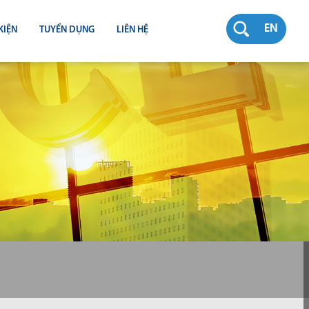
EN
KIỆN
TUYỂN DỤNG
LIÊN HỆ
RƯỜNG
N
TY
CH