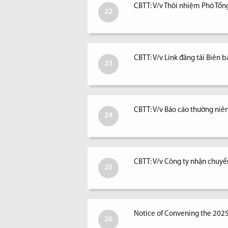
CBTT: V/v Thôi nhiệm Phó Tổ
22
CBTT: V/v Link đăng tải Biê
23
CBTT: V/v Báo cáo thường ni
24
CBTT: V/v Công ty nhận chuyể
25
Notice of Convening the 202
26