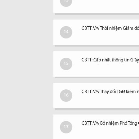
13
CBTT: V/v Thôi nhiệm Giám đố
14
CBTT: Cập nhật thông tin Giấ
15
CBTT: V/v Thay đổi TGĐ kiêm ngư
16
CBTT: V/v Bổ nhiệm Phó Tổng
17