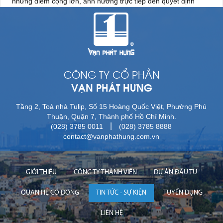
những điểm cộng lớn, ảnh hưởng trực tiếp đến quyết định
“xuống tiền” của khách hàng. Dự báo trong thời gian tới,
những dự án có nhiều lợi thế như Khu dân cư Nhơn Đức sẽ trở
thành điểm sáng thu hút nguồn cầu lớn tại thị trường bất động
sản khu Nam.
CÔNG TY CỔ PHẦN
VẠN PHÁT HƯNG
Tầng 2, Toà nhà Tulip, Số 15 Hoàng Quốc Việt, Phường Phú
Thuận, Quận 7, Thành phố Hồ Chí Minh.
|
(028) 3785 0011
(028) 3785 8888
contact@vanphathung.com.vn
GIỚI THIỆU
CÔNG TY THÀNH VIÊN
DỰ ÁN ĐẦU TƯ
QUAN HỆ CỔ ĐÔNG
TIN TỨC - SỰ KIỆN
TUYỂN DỤNG
LIÊN HỆ