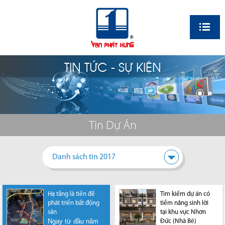
EN
TIN TỨC - SỰ KIỆN
Tin Dự Án
Danh sách tin 2017
Hạ tầng là tiền đề
Hạ tầng khu Nam
Tìm kiếm dự án có
phát triển bất động
Sài Gòn phát triển,
tiềm năng sinh lời
sản
BĐS gia tăng thanh
tại khu vực Nhơn
Ngay từ đầu năm
khoản
Đức (Nhà Bè)