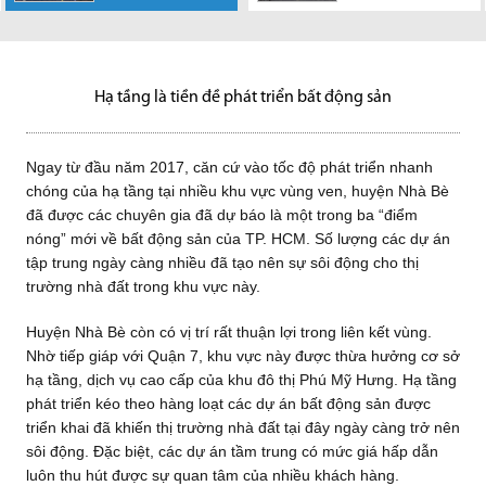
2017, căn cứ vào
Trước đây, khi
Khu vực Nhơn
tốc độ phát triển nhanh chóng
nhắc đến sự phát triển về hạ
Đức (huyện Nhà Bè) đang trở
của hạ tầng...
tầng nhiều người nghĩ ngay...
thành kênh đầu tư đầy tiềm
năng...
Hạ tầng là tiền đề phát triển bất động sản
Ngay từ đầu năm 2017, căn cứ vào tốc độ phát triển nhanh
chóng của hạ tầng tại nhiều khu vực vùng ven, huyện Nhà Bè
đã được các chuyên gia đã dự báo là một trong ba “điểm
nóng” mới về bất động sản của TP. HCM. Số lượng các dự án
tập trung ngày càng nhiều đã tạo nên sự sôi động cho thị
trường nhà đất trong khu vực này.
Huyện Nhà Bè còn có vị trí rất thuận lợi trong liên kết vùng.
Nhờ tiếp giáp với Quận 7, khu vực này được thừa hưởng cơ sở
hạ tầng, dịch vụ cao cấp của khu đô thị Phú Mỹ Hưng. Hạ tầng
phát triển kéo theo hàng loạt các dự án bất động sản được
triển khai đã khiến thị trường nhà đất tại đây ngày càng trở nên
sôi động. Đặc biệt, các dự án tầm trung có mức giá hấp dẫn
luôn thu hút được sự quan tâm của nhiều khách hàng.