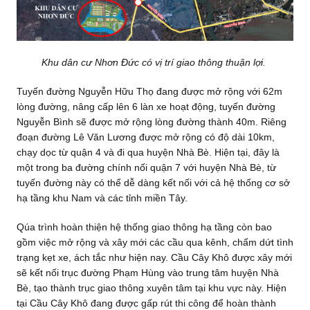
Khu dân cư Nhơn Đức có vị trí giao thông thuận lợi.
Tuyến đường Nguyễn Hữu Thọ đang được mở rộng với 62m
lòng đường, nâng cấp lên 6 làn xe hoạt động, tuyến đường
Nguyễn Bình sẽ được mở rộng lòng đường thành 40m. Riêng
đoạn đường Lê Văn Lương được mở rộng có độ dài 10km,
chạy dọc từ quận 4 và đi qua huyện Nhà Bè. Hiện tại, đây là
một trong ba đường chính nối quận 7 với huyện Nhà Bè, từ
tuyến đường này có thể dễ dàng kết nối với cả hệ thống cơ sở
hạ tầng khu Nam và các tỉnh miền Tây.
Qúa trình hoàn thiện hệ thống giao thông hạ tầng còn bao
gồm việc mở rộng và xây mới các cầu qua kênh, chấm dứt tình
trạng kẹt xe, ách tắc như hiện nay. Cầu Cây Khô được xây mới
sẽ kết nối trục đường Phạm Hùng vào trung tâm huyện Nhà
Bè, tạo thành trục giao thông xuyên tâm tại khu vực này. Hiện
tại Cầu Cây Khô đang được gấp rút thi công để hoàn thành