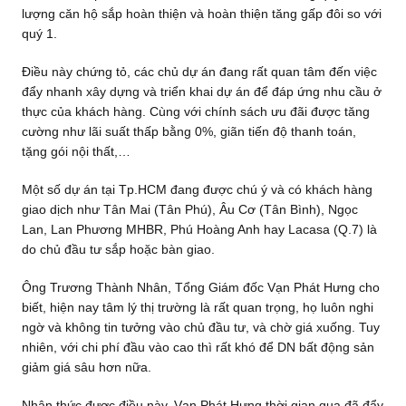
lượng căn hộ sắp hoàn thiện và hoàn thiện tăng gấp đôi so với
quý 1.
Điều này chứng tỏ, các chủ dự án đang rất quan tâm đến việc
đẩy nhanh xây dựng và triển khai dự án để đáp ứng nhu cầu ở
thực của khách hàng. Cùng với chính sách ưu đãi được tăng
cường như lãi suất thấp bằng 0%, giãn tiến độ thanh toán,
tặng gói nội thất,…
Một số dự án tại Tp.HCM đang được chú ý và có khách hàng
giao dịch như Tân Mai (Tân Phú), Âu Cơ (Tân Bình), Ngọc
Lan, Lan Phương MHBR, Phú Hoàng Anh hay Lacasa (Q.7) là
do chủ đầu tư sắp hoặc bàn giao.
Ông Trương Thành Nhân, Tổng Giám đốc Vạn Phát Hưng cho
biết, hiện nay tâm lý thị trường là rất quan trọng, họ luôn nghi
ngờ và không tin tưởng vào chủ đầu tư, và chờ giá xuống. Tuy
nhiên, với chi phí đầu vào cao thì rất khó để DN bất động sản
giảm giá sâu hơn nữa.
Nhận thức được điều này, Vạn Phát Hưng thời gian qua đã đẩy