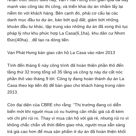
mạnh vào công tác thi công, và triển khai dự án nhằm lấy lại
niềm tin với khách hàng. Bên cạnh đó, phải cơ cấu lại các
danh mục đầu tư dự án, bán bớt quỹ đất, giảm bớt những
khoản đầu tư khác, tập trung vào những dự án đã xong thủ tục
pháp lý như khu phức hợp La Casa(6,1ha), khu dân cư Nhơn
Đức(40ha)…để tạo ra dòng tiền.
Vạn Phát Hưng bàn giao căn hộ La Casa vào năm 2013
Tính đến tháng 6 này công trình đã hoàn thiện phần thô đến
tầng thứ 32 trong tổng số 35 tầng và công ty này dự cất nóc
phần thô vào tháng 9 tới. Công ty đang hoàn thành dự án La
Casa theo kịp tiến độ để bàn giao cho khách hàng trong năm
2013.
Còn đại diện của CBRE cho rằng: “Thị trường đang có diễn
biến mới khi người mua có xu hướng cân nhắc giá cả đi kèm
với chi phí rủi ro. Thay vì mua căn hộ với giá rẻ, nhưng rủi ro vì
không chắc chắn về thời điểm giao nhà, người mua sẵn sàng
trả giá cao hơn để mua sản phẩm ở dự án đã hoàn thiện khối