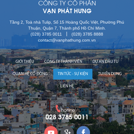
CÔNG TY CỔ PHẦN
VẠN PHÁT HƯNG
Tầng 2, Toà nhà Tulip, Số 15 Hoàng Quốc Việt, Phường Phú
Thuận, Quận 7, Thành phố Hồ Chí Minh.
|
(028) 3785 0011
(028) 3785 8888
contact@vanphathung.com.vn
GIỚI THIỆU
CÔNG TY THÀNH VIÊN
DỰ ÁN ĐẦU TƯ
QUAN HỆ CỔ ĐÔNG
TIN TỨC - SỰ KIỆN
TUYỂN DỤNG
LIÊN HỆ
028 3785 0011