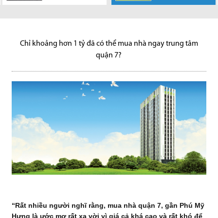
Khu dân cư Nhơn
Trước đây, khi
“Rất nhiều người
Đức tọa lạc tại Xã Nhơn Đức,
nhắc đến sự phát triển về hạ
nghĩ rằng, mua nhà quận 7, gần
Huyện Nhà Bè, TP.HCM do
tầng nhiều người nghĩ ngay...
Phú Mỹ Hưng là ước mơ...
Công ty...
Chỉ khoảng hơn 1 tỷ đã có thể mua nhà ngay trung tâm
quận 7?
“Rất nhiều người nghĩ rằng, mua nhà quận 7, gần Phú Mỹ
Hưng là ước mơ rất xa vời vì giá cả khá cao và rất khó để