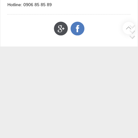
Hotline: 0906 85 85 89
CÔNG TY CỔ PHẦN
VẠN PHÁT HƯNG
Tầng 2, Toà nhà Tulip, Số 15 Hoàng Quốc Việt, Phường Phú
Thuận, Quận 7, Thành phố Hồ Chí Minh.
|
(028) 3785 0011
(028) 3785 8888