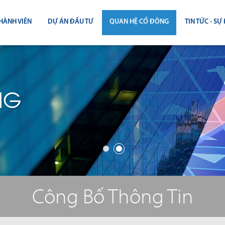
HÀNH VIÊN
DỰ ÁN ĐẦU TƯ
QUAN HỆ CỔ ĐÔNG
TIN TỨC - SỰ 
CÔNG BỐ THÔNG TIN
TIN THỊ T
ĐẠI HỘI ĐỒNG CỔ ĐÔNG
TIN DỰ Á
NG
BÁO CÁO THƯỜNG NIÊN
TIN CÔNG 
BÁO CÁO TÀI CHÍNH
BÁO CÁO QUẢN TRỊ CÔNG TY
ĐIỀU LỆ - QUY CHẾ - BẢN CÁO BẠ
Công Bố Thông Tin