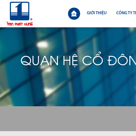
GIỚI THIỆU
CÔNG TY T
QUAN HỆ CỔ ĐÔ