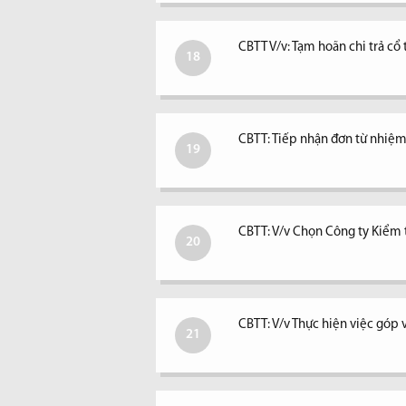
CBTT V/v: Tạm hoãn chi trả c
18
CBTT: Tiếp nhận đơn từ nhiệm 
19
CBTT: V/v Chọn Công ty Kiểm
20
CBTT: V/v Thực hiện việc góp 
21