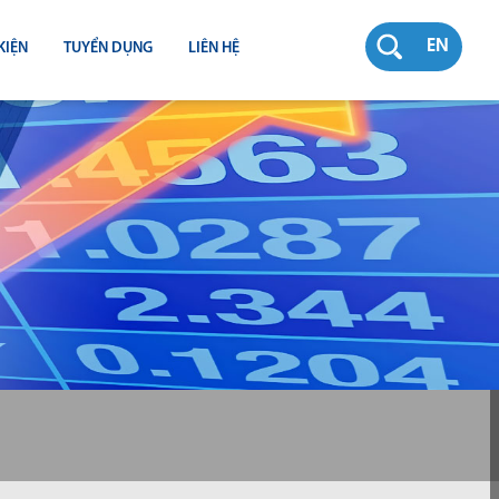
EN
KIỆN
TUYỂN DỤNG
LIÊN HỆ
RƯỜNG
N
TY
CH