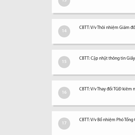
13
CBTT: V/v Thôi nhiệm Giám đố
14
CBTT: Cập nhật thông tin Giấ
15
CBTT: V/v Thay đổi TGĐ kiêm ngư
16
CBTT: V/v Bổ nhiệm Phó Tổng
17