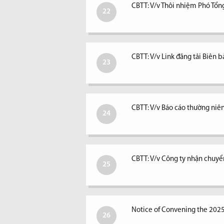
CBTT: V/v Thôi nhiệm Phó Tổ
22
CBTT: V/v Link đăng tải Biê
23
CBTT: V/v Báo cáo thường ni
24
CBTT: V/v Công ty nhận chuyể
25
Notice of Convening the 202
26