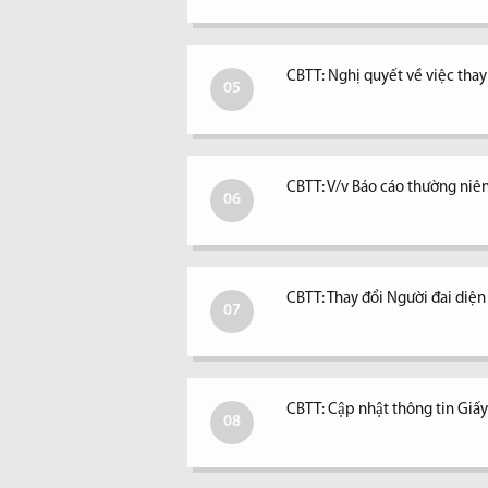
CBTT: Nghị quyết về việc tha
05
CBTT: V/v Báo cáo thường niê
06
CBTT: Thay đổi Người đai diệ
07
CBTT: Cập nhật thông tin Giấ
08