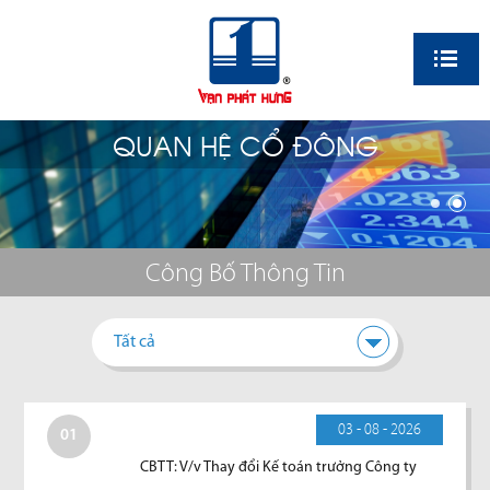
EN
QUAN HỆ CỔ ĐÔNG
Công Bố Thông Tin
Tất cả
03 - 08 - 2026
01
CBTT: V/v Thay đổi Kế toán trưởng Công ty