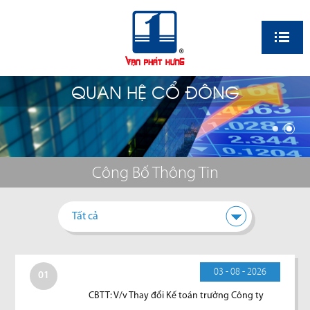
EN
QUAN HỆ CỔ ĐÔNG
Công Bố Thông Tin
Tất cả
03 - 08 - 2026
01
CBTT: V/v Thay đổi Kế toán trưởng Công ty