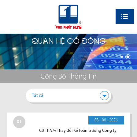
EN
QUAN HỆ CỔ ĐÔNG
Công Bố Thông Tin
Tất cả
03 - 08 - 2026
01
CBTT: V/v Thay đổi Kế toán trưởng Công ty