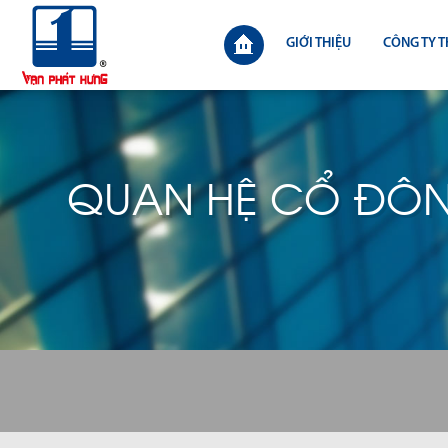
GIỚI THIỆU
CÔNG TY T
QUAN HỆ CỔ ĐÔ