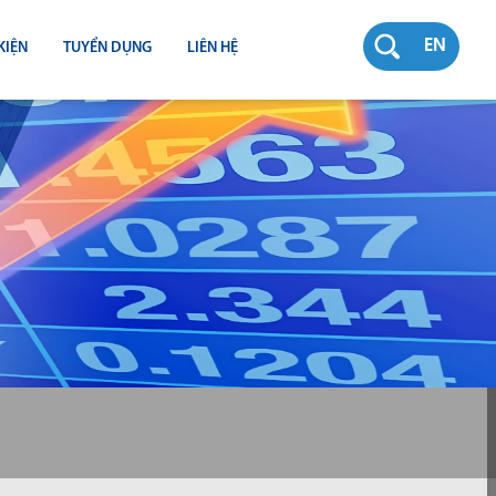
EN
KIỆN
TUYỂN DỤNG
LIÊN HỆ
RƯỜNG
N
TY
CH