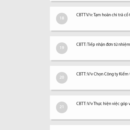
CBTT V/v: Tạm hoãn chi trả c
18
CBTT: Tiếp nhận đơn từ nhiệm 
19
CBTT: V/v Chọn Công ty Kiểm
20
CBTT: V/v Thực hiện việc góp 
21