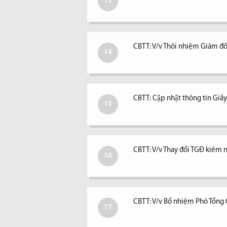
13
CBTT: V/v Thôi nhiệm Giám đố
14
CBTT: Cập nhật thông tin Giấ
15
CBTT: V/v Thay đổi TGĐ kiêm ngư
16
CBTT: V/v Bổ nhiệm Phó Tổng
17