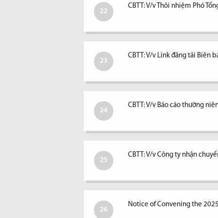
CBTT: V/v Thôi nhiệm Phó Tổ
22
CBTT: V/v Link đăng tải Biê
23
CBTT: V/v Báo cáo thường ni
24
CBTT: V/v Công ty nhận chuyể
25
Notice of Convening the 202
26