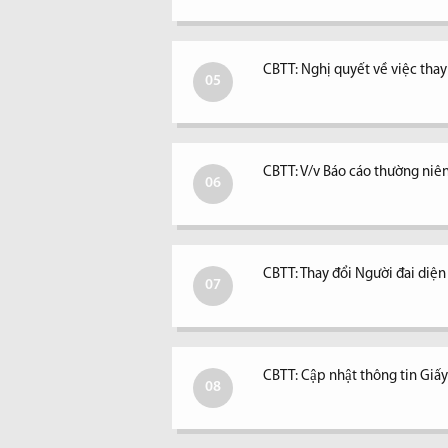
CBTT: Nghị quyết về việc tha
05
CBTT: V/v Báo cáo thường niê
06
CBTT: Thay đổi Người đai diệ
07
CBTT: Cập nhật thông tin Giấ
08