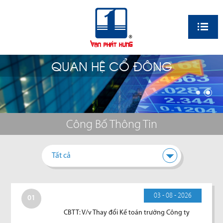
EN
QUAN HỆ CỔ ĐÔNG
Công Bố Thông Tin
Tất cả
03 - 08 - 2026
01
CBTT: V/v Thay đổi Kế toán trưởng Công ty