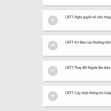
CBTT: Nghị quyết về việc tha
05
CBTT: V/v Báo cáo thường niê
06
CBTT: Thay đổi Người đai diệ
07
CBTT: Cập nhật thông tin Giấ
08