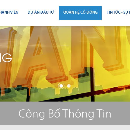
HÀNH VIÊN
DỰ ÁN ĐẦU TƯ
QUAN HỆ CỔ ĐÔNG
TIN TỨC - SỰ 
CÔNG BỐ THÔNG TIN
TIN THỊ T
ĐẠI HỘI ĐỒNG CỔ ĐÔNG
TIN DỰ Á
NG
BÁO CÁO THƯỜNG NIÊN
TIN CÔNG 
BÁO CÁO TÀI CHÍNH
BÁO CÁO QUẢN TRỊ CÔNG TY
ĐIỀU LỆ - QUY CHẾ - BẢN CÁO BẠ
Công Bố Thông Tin