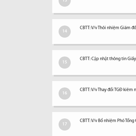
13
CBTT: V/v Thôi nhiệm Giám đố
14
CBTT: Cập nhật thông tin Giấ
15
CBTT: V/v Thay đổi TGĐ kiêm ngư
16
CBTT: V/v Bổ nhiệm Phó Tổng
17