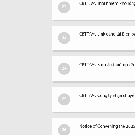
CBTT: V/v Thôi nhiệm Phó Tổ
22
CBTT: V/v Link đăng tải Biê
23
CBTT: V/v Báo cáo thường ni
24
CBTT: V/v Công ty nhận chuyể
25
Notice of Convening the 202
26