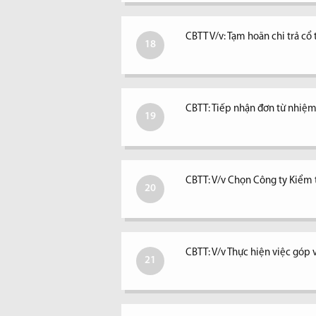
CBTT V/v: Tạm hoãn chi trả c
18
CBTT: Tiếp nhận đơn từ nhiệm 
19
CBTT: V/v Chọn Công ty Kiểm
20
CBTT: V/v Thực hiện việc góp 
21