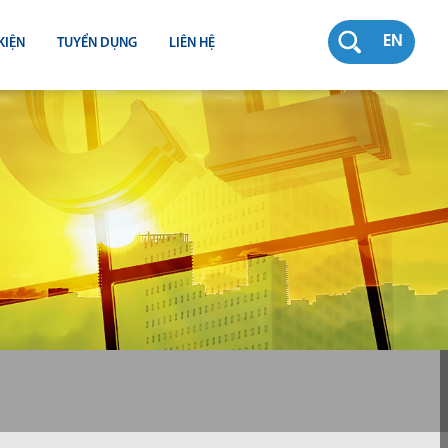
EN
KIỆN
TUYỂN DỤNG
LIÊN HỆ
RƯỜNG
N
TY
CH