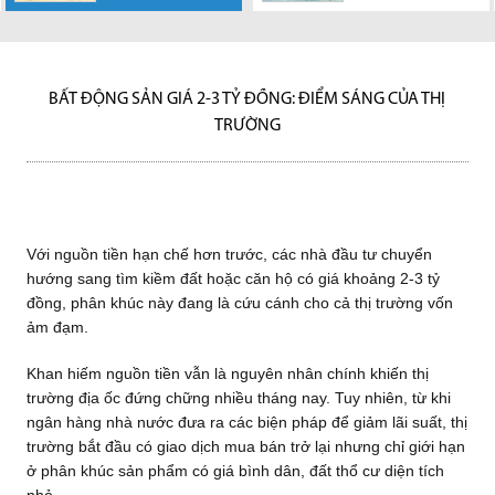
Với nguồn tiền
Lãi suất cho vay
Hiện nay dự án
Dự án Căn hộ
trường còn lặng
Lãi suất cho vay
tiết tại đâyNằm
g
hạn chế hơn trước, các nhà
hiện đã giảm và người dân bắt
La Casa đang khẩn trương
Hoàng Quốc Việt do Công ty
lẽ, việc công bố tiến độ dự án
giảm và người dân bắt đầu
trên mặt tiền đường Hoàng
đầu tư chuyển hướng sang
đầu mua nhà trở lại, tuy...
hoàn thiện block 1A & 1B (35
Cổ phần Vạn Phát Hưng làm
là...
mua nhà trở lại tuy nhiên chỉ
Quốc Việt,...
tìm...
tầng - thi...
chủ đầu...
có...
BẤT ĐỘNG SẢN GIÁ 2-3 TỶ ĐỒNG: ĐIỂM SÁNG CỦA THỊ
TRƯỜNG
Với nguồn tiền hạn chế hơn trước, các nhà đầu tư chuyển
hướng sang tìm kiềm đất hoặc căn hộ có giá khoảng 2-3 tỷ
đồng, phân khúc này đang là cứu cánh cho cả thị trường vốn
ảm đạm.
Khan hiếm nguồn tiền vẫn là nguyên nhân chính khiến thị
trường địa ốc đứng chững nhiều tháng nay. Tuy nhiên, từ khi
ngân hàng nhà nước đưa ra các biện pháp để giảm lãi suất, thị
trường bắt đầu có giao dịch mua bán trở lại nhưng chỉ giới hạn
ở phân khúc sản phẩm có giá bình dân, đất thổ cư diện tích
nhỏ.