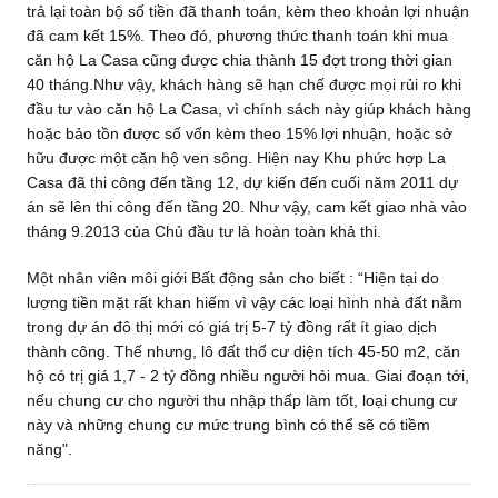
trả lại toàn bộ số tiền đã thanh toán, kèm theo khoản lợi nhuận
đã cam kết 15%. Theo đó, phương thức thanh toán khi mua
căn hộ La Casa cũng được chia thành 15 đợt trong thời gian
40 tháng.Như vậy, khách hàng sẽ hạn chế được mọi rủi ro khi
đầu tư vào căn hộ La Casa, vì chính sách này giúp khách hàng
hoặc bảo tồn được số vốn kèm theo 15% lợi nhuận, hoặc sở
hữu được một căn hộ ven sông. Hiện nay Khu phức hợp La
Casa đã thi công đến tầng 12, dự kiến đến cuối năm 2011 dự
án sẽ lên thi công đến tầng 20. Như vậy, cam kết giao nhà vào
tháng 9.2013 của Chủ đầu tư là hoàn toàn khả thi.
Một nhân viên môi giới Bất động sản cho biết : “Hiện tại do
lượng tiền mặt rất khan hiếm vì vậy các loại hình nhà đất nằm
trong dự án đô thị mới có giá trị 5-7 tỷ đồng rất ít giao dịch
thành công. Thế nhưng, lô đất thổ cư diện tích 45-50 m2, căn
hộ có trị giá 1,7 - 2 tỷ đồng nhiều người hỏi mua. Giai đoạn tới,
nếu chung cư cho người thu nhập thấp làm tốt, loại chung cư
này và những chung cư mức trung bình có thể sẽ có tiềm
năng".