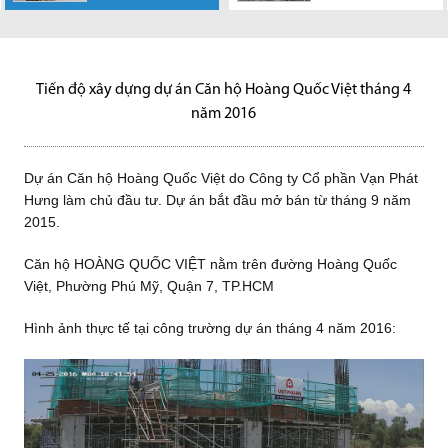
Dự án Căn hộ
Khu vực Nhơn
Dự án Căn hộ
Ngay từ đầu năm
Hoàng Quốc Việt do Công ty
Đức (huyện Nhà Bè) đang trở
Hoàng Quốc Việt do Công ty
2017, căn cứ vào tốc độ phát
Cổ phần Vạn Phát Hưng làm
thành kênh đầu tư đầy tiềm
Cổ phần Vạn Phát Hưng làm
triển nhanh chóng của hạ
chủ đầu...
năng...
chủ đầu...
tầng...
Tiến độ xây dựng dự án Căn hộ Hoàng Quốc Việt tháng 4
năm 2016
Dự án Căn hộ Hoàng Quốc Việt do Công ty Cổ phần Vạn Phát
Hưng làm chủ đầu tư. Dự án bắt đầu mở bán từ tháng 9 năm
2015.
Căn hộ HOÀNG QUỐC VIỆT nằm trên đường Hoàng Quốc
Việt, Phường Phú Mỹ, Quận 7, TP.HCM
Hình ảnh thực tế tại công trường dự án tháng 4 năm 2016: