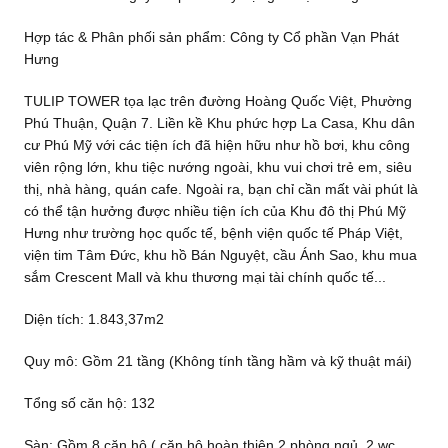
Hợp tác & Phân phối sản phẩm: Công ty Cổ phần Vạn Phát
Hưng
TULIP TOWER tọa lạc trên đường Hoàng Quốc Việt, Phường
Phú Thuận, Quận 7. Liền kề Khu phức hợp La Casa, Khu dân
cư Phú Mỹ với các tiện ích đã hiện hữu như hồ bơi, khu công
viên rộng lớn, khu tiệc nướng ngoài, khu vui chơi trẻ em, siêu
thị, nhà hàng, quán cafe. Ngoài ra, bạn chỉ cần mất vài phút là
có thể tận hưởng được nhiều tiện ích của Khu đô thị Phú Mỹ
Hưng như trường học quốc tế, bệnh viện quốc tế Pháp Việt,
viện tim Tâm Đức, khu hồ Bán Nguyệt, cầu Ánh Sao, khu mua
sắm Crescent Mall và khu thương mại tài chính quốc tế...
Diện tích: 1.843,37m2
Quy mô: Gồm 21 tầng (Không tính tầng hầm và kỹ thuật mái)
Tổng số căn hộ: 132
Sàn: Gồm 8 căn hộ ( căn hộ hoàn thiện 2 phòng ngủ, 2 wc,