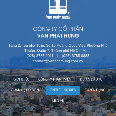
CÔNG TY CỔ PHẦN
VẠN PHÁT HƯNG
Tầng 2, Toà nhà Tulip, Số 15 Hoàng Quốc Việt, Phường Phú
Thuận, Quận 7, Thành phố Hồ Chí Minh.
|
(028) 3785 0011
(028) 3785 8888
contact@vanphathung.com.vn
GIỚI THIỆU
CÔNG TY THÀNH VIÊN
DỰ ÁN ĐẦU TƯ
QUAN HỆ CỔ ĐÔNG
TIN TỨC - SỰ KIỆN
TUYỂN DỤNG
LIÊN HỆ