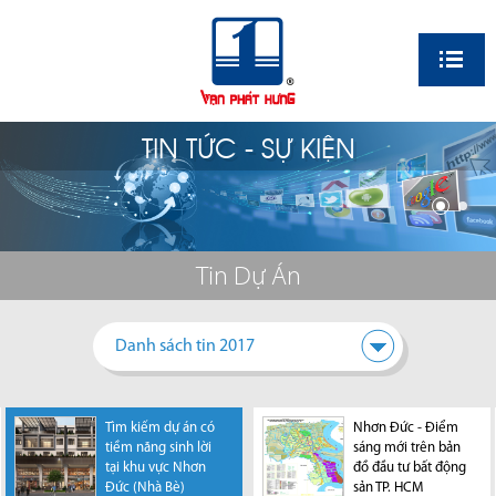
EN
TIN TỨC - SỰ KIỆN
Tin Dự Án
Danh sách tin 2017
Tìm kiếm dự án có
Hạ tầng khu Nam
Nhơn Đức - Điểm
tiềm năng sinh lời
Sài Gòn phát triển,
sáng mới trên bản
tại khu vực Nhơn
BĐS gia tăng thanh
đồ đầu tư bất động
Đức (Nhà Bè)
khoản
sản TP. HCM