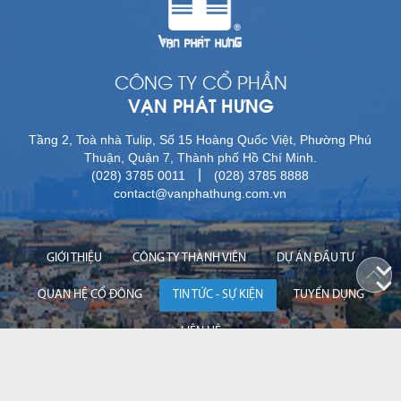
CÔNG TY CỔ PHẦN
VẠN PHÁT HƯNG
Tầng 2, Toà nhà Tulip, Số 15 Hoàng Quốc Việt, Phường Phú
Thuận, Quận 7, Thành phố Hồ Chí Minh.
|
(028) 3785 0011
(028) 3785 8888
contact@vanphathung.com.vn
GIỚI THIỆU
CÔNG TY THÀNH VIÊN
DỰ ÁN ĐẦU TƯ
QUAN HỆ CỔ ĐÔNG
TIN TỨC - SỰ KIỆN
TUYỂN DỤNG
LIÊN HỆ