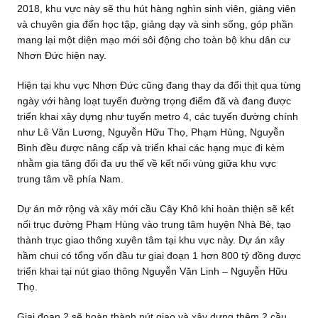
2018, khu vực này sẽ thu hút hàng nghìn sinh viên, giảng viên
và chuyên gia đến học tập, giảng dạy và sinh sống, góp phần
mang lại một diện mạo mới sôi động cho toàn bộ khu dân cư
Nhơn Đức hiện nay.
Hiện tại khu vực Nhơn Đức cũng đang thay da đổi thịt qua từng
ngày với hàng loạt tuyến đường trọng điểm đã và đang được
triển khai xây dựng như tuyến metro 4, các tuyến đường chính
như Lê Văn Lương, Nguyễn Hữu Thọ, Phạm Hùng, Nguyễn
Bình đều được nâng cấp và triển khai các hạng mục đi kèm
nhằm gia tăng đối đa ưu thế về kết nối vùng giữa khu vực
trung tâm về phía Nam.
Dự án mở rộng và xây mới cầu Cây Khô khi hoàn thiện sẽ kết
nối trục đường Phạm Hùng vào trung tâm huyện Nhà Bè, tạo
thành trục giao thông xuyên tâm tại khu vực này. Dự án xây
hầm chui có tổng vốn đầu tư giai đoạn 1 hơn 800 tỷ đồng được
triển khai tại nút giao thông Nguyễn Văn Linh – Nguyễn Hữu
Thọ.
Giai đoạn 2 sẽ hoàn thành nút giao và xây dựng thêm 2 cầu