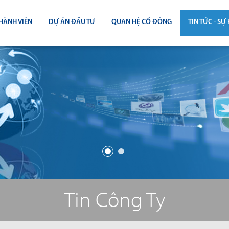
HÀNH VIÊN
DỰ ÁN ĐẦU TƯ
QUAN HỆ CỔ ĐÔNG
TIN TỨC - SỰ 
CÔNG BỐ THÔNG TIN
TIN THỊ T
ĐẠI HỘI ĐỒNG CỔ ĐÔNG
TIN DỰ Á
BÁO CÁO THƯỜNG NIÊN
TIN CÔNG 
BÁO CÁO TÀI CHÍNH
BÁO CÁO QUẢN TRỊ CÔNG TY
ĐIỀU LỆ - QUY CHẾ - BẢN CÁO BẠ
Tin Công Ty