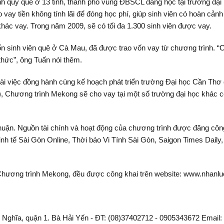
hính quy quê ở 13 tỉnh, thành phố vùng ĐBSCL đang học tại trường đ
 vay tiền không tính lãi để đóng học phí, giúp sinh viên có hoàn cản
khác vay. Trong năm 2009, sẽ có tối đa 1.300 sinh viên được vay.
bốn sinh viên quê ở Cà Mau, đã được trao vốn vay từ chương trình. “
 thức”, ông Tuấn nói thêm.
oài việc đồng hành cùng kế hoạch phát triển trường Đại học Cần Thơ
00), Chương trình Mekong sẽ cho vay tại một số trường đại học khác
uận. Nguồn tài chính và hoạt động của chương trình được đăng công
inh tế Sài Gòn Online, Thời báo Vi Tính Sài Gòn, Saigon Times Dail
 Chương trình Mekong, đều được công khai trên website: www.nhanl
 Nghĩa, quận 1. Bà Hải Yến - ĐT: (08)37402712 - 0905343672 Email: