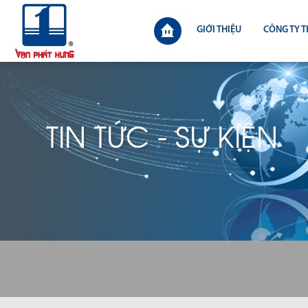
GIỚI THIỆU
CÔNG TY T
TIN TỨC - SỰ KIỆN