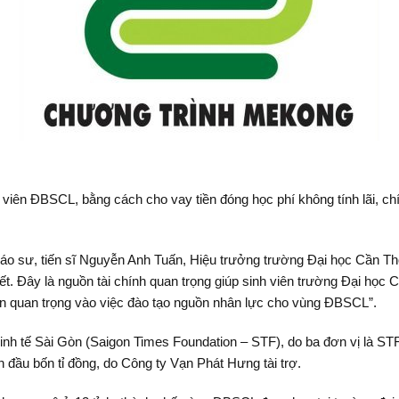
iên ĐBSCL, bằng cách cho vay tiền đóng học phí không tính lãi, chín
áo sư, tiến sĩ Nguyễn Anh Tuấn, Hiệu trưởng trường Đại học Cần Thơ
iết. Đây là nguồn tài chính quan trọng giúp sinh viên trường Đại học C
hần quan trọng vào việc đào tạo nguồn nhân lực cho vùng ĐBSCL”.
inh tế Sài Gòn (Saigon Times Foundation – STF), do ba đơn vị là S
 đầu bốn tỉ đồng, do Công ty Vạn Phát Hưng tài trợ.