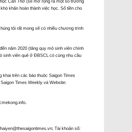
ại học Cần Thơ (sẽ mở rộng ra một số trường
h khó khăn hoàn thành việc học. Số tiền cho
Chúng tôi rất mong sẽ có nhiều chương trình
 đến năm 2020 (tăng quy mô sinh viên chính
 có sinh viên quê ở ĐBSCL có cùng nhu cầu
 khai trên các báo thuộc Saigon Times
y, Saigon Times Weekly và Website:
ucmekong.info.
 haiyen@thesaigontimes.vn; Tài khoản số: