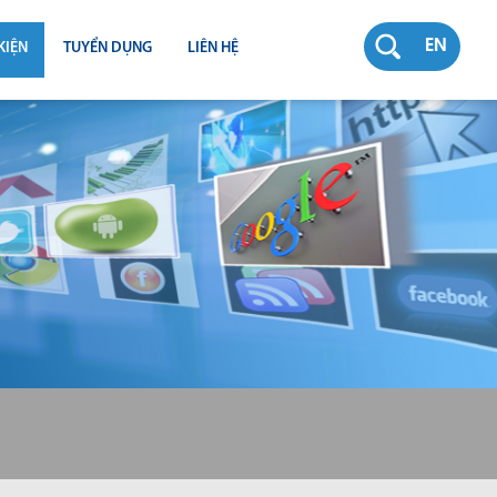
EN
KIỆN
TUYỂN DỤNG
LIÊN HỆ
RƯỜNG
N
TY
CH