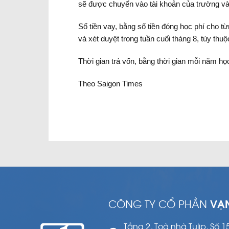
sẽ được chuyển vào tài khoản của trường và
Số tiền vay, bằng số tiền đóng học phí cho từ
và xét duyệt trong tuần cuối tháng 8, tùy t
Thời gian trả vốn, bằng thời gian mỗi năm họ
Theo Saigon Times
CÔNG TY CỔ PHẦN
VẠ
Tầng 2, Toà nhà Tulip, Số 