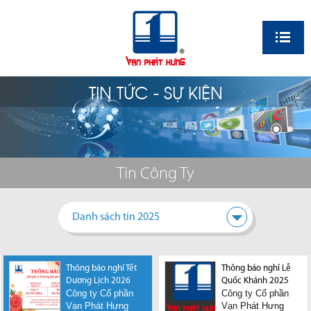
EN
TIN TỨC - SỰ KIỆN
Tin Công Ty
Danh sách tin 2025
Thông báo nghỉ Tết
Thông báo nghỉ Tết
Thông báo nghỉ Lễ
Dương Lịch 2026
Nguyên đán Bính
Quốc Khánh 2025
Công ty Cổ phần
Công ty Cổ phần
Ngọ
Vạn Phát Hưng
Công ty Cổ phần
Vạn Phát Hưng