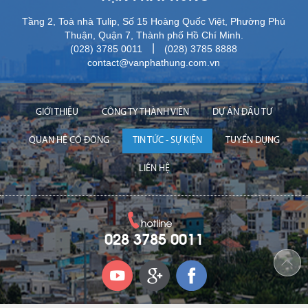
Tầng 2, Toà nhà Tulip, Số 15 Hoàng Quốc Việt, Phường Phú
Thuận, Quận 7, Thành phố Hồ Chí Minh.
|
(028) 3785 0011
(028) 3785 8888
contact@vanphathung.com.vn
GIỚI THIỆU
CÔNG TY THÀNH VIÊN
DỰ ÁN ĐẦU TƯ
QUAN HỆ CỔ ĐÔNG
TIN TỨC - SỰ KIỆN
TUYỂN DỤNG
LIÊN HỆ
028 3785 0011