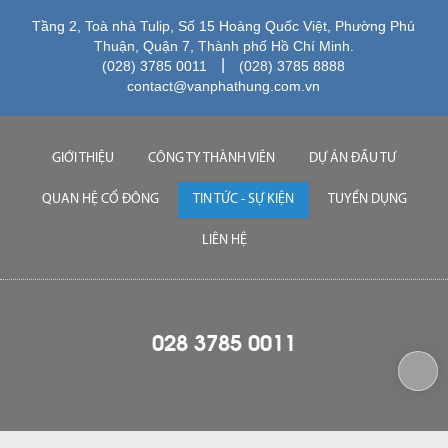
Tầng 2, Toà nhà Tulip, Số 15 Hoàng Quốc Việt, Phường Phú
Thuận, Quận 7, Thành phố Hồ Chí Minh.
|
(028) 3785 0011
(028) 3785 8888
contact@vanphathung.com.vn
GIỚI THIỆU
CÔNG TY THÀNH VIÊN
DỰ ÁN ĐẦU TƯ
QUAN HỆ CỔ ĐÔNG
TIN TỨC - SỰ KIỆN
TUYỂN DỤNG
LIÊN HỆ
028 3785 0011