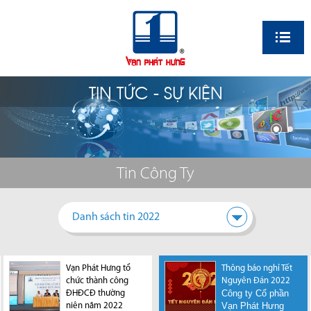
EN
TIN TỨC - SỰ KIỆN
Tin Công Ty
Danh sách tin 2022
Vạn Phát Hưng tổ
Thông báo nghỉ Tết
Thông báo nghỉ Tết
chức thành công
Nguyên Đán 2023
Nguyên Đán 2022
Công ty Cổ phần
Công ty Cổ phần
ĐHĐCĐ thường
Vạn Phát Hưng
Vạn Phát Hưng
niên năm 2022