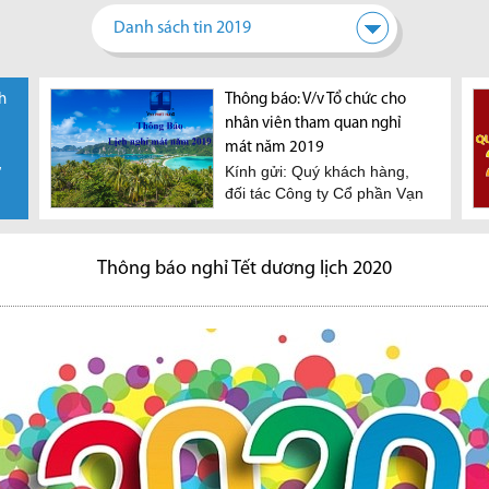
Danh sách tin 2019
h
Thông báo nghỉ Tết Nguyên
Thông báo: V/v Tổ chức cho
Đán năm 2020
nhân viên tham quan nghỉ
Công ty Cổ phần Vạn Phát
mát năm 2019
ự
Hưng chân thành cảm ơn sự
Kính gửi: Quý khách hàng,
hợp tác của Quý khách...
đối tác Công ty Cổ phần Vạn
Phát Hưng chân thành...
Thông báo nghỉ Tết dương lịch 2020