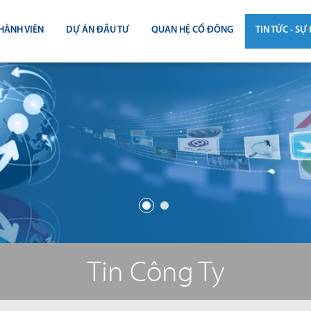
HÀNH VIÊN
DỰ ÁN ĐẦU TƯ
QUAN HỆ CỔ ĐÔNG
TIN TỨC - SỰ 
CÔNG BỐ THÔNG TIN
TIN THỊ T
ĐẠI HỘI ĐỒNG CỔ ĐÔNG
TIN DỰ Á
BÁO CÁO THƯỜNG NIÊN
TIN CÔNG 
BÁO CÁO TÀI CHÍNH
BÁO CÁO QUẢN TRỊ CÔNG TY
ĐIỀU LỆ - QUY CHẾ - BẢN CÁO BẠ
Tin Công Ty