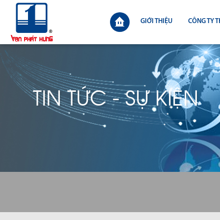
GIỚI THIỆU
CÔNG TY T
TIN TỨC - SỰ KIỆN