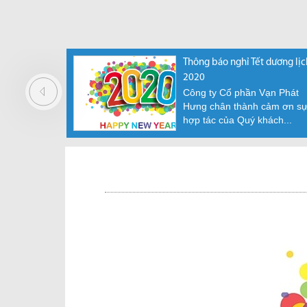
Thông báo nghỉ Lễ Chiến
Thông báo nghỉ Tết dương lịc
thắng 30/4 và Quốc Tế Lao
2020
Công ty Cổ phần Vạn Phát
động 1/5
Hưng chân thành cảm ơn s
Công ty Cổ phần Vạn Phát
hợp tác của Quý khách...
Hưng chân thành cảm ơn sự
hợp tác của Quý khách...