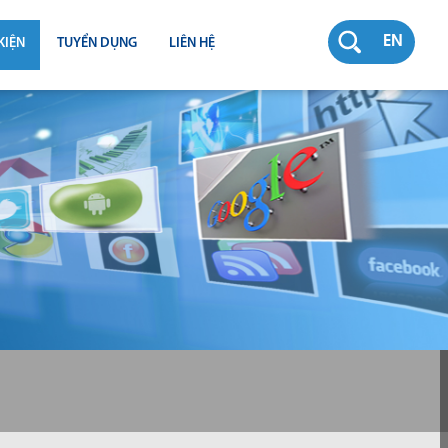
EN
KIỆN
TUYỂN DỤNG
LIÊN HỆ
RƯỜNG
N
TY
CH