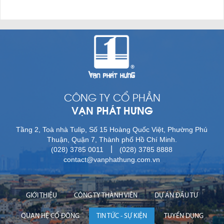
CÔNG TY CỔ PHẦN
VẠN PHÁT HƯNG
Tầng 2, Toà nhà Tulip, Số 15 Hoàng Quốc Việt, Phường Phú
Thuận, Quận 7, Thành phố Hồ Chí Minh.
|
(028) 3785 0011
(028) 3785 8888
contact@vanphathung.com.vn
GIỚI THIỆU
CÔNG TY THÀNH VIÊN
DỰ ÁN ĐẦU TƯ
QUAN HỆ CỔ ĐÔNG
TIN TỨC - SỰ KIỆN
TUYỂN DỤNG