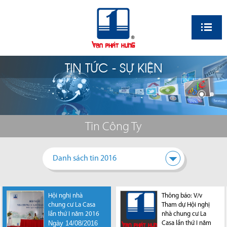
EN
TIN TỨC - SỰ KIỆN
Tin Công Ty
Danh sách tin 2016
Hội nghị nhà
Thông báo: Nghỉ
Thông báo: Nghỉ
Thông báo: V/v
Thông báo nghỉ Lễ
Thông báo nghỉ Lễ
chung cư La Casa
Lễ Quốc Khánh
Lễ Quốc Khánh
Tham dự Hội nghị
Chiến thắng 30/4
Giỗ Tổ Hùng
lần thứ I năm 2016
02/09/2017
02/09/2018
nhà chung cư La
và Quốc Tế Lao
Vương, Chiến
Ngày 14/08/2016
Công ty Cổ phần
Công ty Cổ phần
Casa lần thứ I năm
động 1/5
thắng 30/4 và