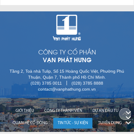
CÔNG TY CỔ PHẦN
VẠN PHÁT HƯNG
Tầng 2, Toà nhà Tulip, Số 15 Hoàng Quốc Việt, Phường Phú
Thuận, Quận 7, Thành phố Hồ Chí Minh.
|
(028) 3785 0011
(028) 3785 8888
contact@vanphathung.com.vn
GIỚI THIỆU
CÔNG TY THÀNH VIÊN
DỰ ÁN ĐẦU TƯ
QUAN HỆ CỔ ĐÔNG
TIN TỨC - SỰ KIỆN
TUYỂN DỤNG