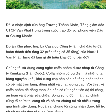
Đó là nhận định của ông Trương Thành Nhân, Tổng giám đốc
CTCP Vạn Phát Hưng trong cuộc trao đổi với phóng viên Đầu
tư Chứng Khoán.
Dự án Khu phức hợp La Casa do Công ty làm chủ đầu tư đã
hoàn thành đến tầng 32 (trên tổng số 35 tầng) của block 1.
Vạn Phát Hưng đã làm gì để triển khai đúng tiến độ?
Chúng tôi sử dụng công nghệ coffa nhôm được nhập từ Công
ty Kumkang (Hàn Quốc). Coffa nhôm có ưu điểm là những tấm
bảng nguyên khối, khá cứng cáp nên sàn bê tông hoàn thành
có bề mặt trơn láng, đồng nhất và chất lượng cao. Với thiết kế
coffa nhôm dễ dàng tháo lắp nên sẽ rút ngắn tiến độ thi công,
an toàn và ít phải sửa chữa. Song song đó, nhà thầu chính
cũng tổ chức thi công tốt và hỗ trợ chúng tôi rất nhiều trong
quá trình xây dựng. Ngoài ra, chúng tôi cũng nhận được hỗ trợ
rất tốt từ các đơn vị cung ứng vật tư.