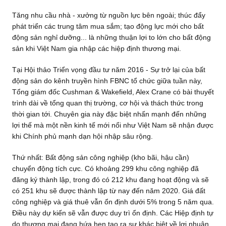
Tăng nhu cầu nhà - xưởng từ nguồn lực bên ngoài; thúc đẩy
phát triển các trung tâm mua sắm; tạo động lực mới cho bất
động sản nghỉ dưỡng... là những thuận lợi to lớn cho bất động
sản khi Việt Nam gia nhập các hiệp định thương mại.
Tại Hội thảo Triển vọng đầu tư năm 2016 - Sự trở lại của bất
động sản do kênh truyền hình FBNC tổ chức giữa tuần này,
Tổng giám đốc Cushman & Wakefield, Alex Crane có bài thuyết
trình dài về tổng quan thị trường, cơ hội và thách thức trong
thời gian tới. Chuyên gia này đặc biệt nhấn mạnh đến những
lợi thế mà một nền kinh tế mới nổi như Việt Nam sẽ nhận được
khi Chính phủ mạnh dạn hội nhập sâu rộng.
Thứ nhất: Bất động sản công nghiệp (kho bãi, hậu cần)
chuyển động tích cực. Có khoảng 299 khu công nghiệp đã
đăng ký thành lập, trong đó có 212 khu đang hoạt động và sẽ
có 251 khu sẽ được thành lập từ nay đến năm 2020. Giá đất
công nghiệp và giá thuê vẫn ổn định dưới 5% trong 5 năm qua.
Điều này dự kiến sẽ vẫn được duy trì ổn định. Các Hiệp định tự
do thương mại đang hứa hẹn tạo ra sự khác biệt về lợi nhuận