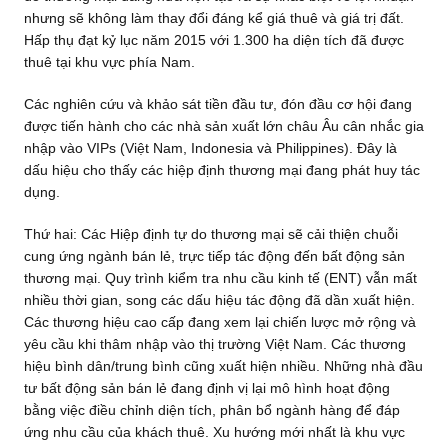
nhưng sẽ không làm thay đổi đáng kể giá thuê và giá trị đất.
Hấp thụ đạt kỷ lục năm 2015 với 1.300 ha diện tích đã được
thuê tại khu vực phía Nam.
Các nghiên cứu và khảo sát tiền đầu tư, đón đầu cơ hội đang
được tiến hành cho các nhà sản xuất lớn châu Âu cân nhắc gia
nhập vào VIPs (Việt Nam, Indonesia và Philippines). Đây là
dấu hiệu cho thấy các hiệp định thương mại đang phát huy tác
dụng.
Thứ hai: Các Hiệp định tự do thương mại sẽ cải thiện chuỗi
cung ứng ngành bán lẻ, trực tiếp tác động đến bất động sản
thương mại. Quy trình kiểm tra nhu cầu kinh tế (ENT) vẫn mất
nhiều thời gian, song các dấu hiệu tác động đã dần xuất hiện.
Các thương hiệu cao cấp đang xem lại chiến lược mở rộng và
yêu cầu khi thâm nhập vào thị trường Việt Nam. Các thương
hiệu bình dân/trung bình cũng xuất hiện nhiều. Những nhà đầu
tư bất động sản bán lẻ đang định vị lại mô hình hoạt động
bằng việc điều chỉnh diện tích, phân bổ ngành hàng để đáp
ứng nhu cầu của khách thuê. Xu hướng mới nhất là khu vực