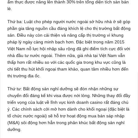
ẩm thực được nâng lên thành 30% trên tổng diện tích sàn bán
lẻ.
Thứ ba: Luật cho phép người nước ngoài sở hữu nhà ở sẽ góp
phần gia tăng nguồn cầu đáng khích lệ cho thị trường bất động
sản. Điều này còn cải thiện và nâng cấp thị trường vì khung
pháp lý ngày càng minh bạch hơn. Đặc biệt trong năm 2015
Việt Nam nỗ lực hội nhập sâu rộng đã ghi điểm tích cực đối với
nhà đầu tư nước ngoài. Thêm nữa, giá nhà tại Việt Nam vẫn
thấp hơn rất nhiều so với các quốc gia trong khu vực cũng là
chi tiết thu hút khối ngoại tham khảo, quan tâm nhiều hơn đến
thị trường địa ốc.
Thứ tư: Bất động sản nghỉ dưỡng sẽ đón nhận những sự
chuyển đổi đáng kể khi visa được nới lỏng. Những thay đổi đầy
triển vọng của luật về lĩnh vực kinh doanh casino rất đáng chú
ý. Các chính sách cởi mở hơn dành cho khối ngoại (đặc biệt là
tổ chức nước ngoài) sẽ hỗ trợ hoạt động mua bán sáp nhập
(M&A) sôi động hơn hẳn trong phân khúc bất động sản nghỉ
dưỡng.