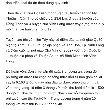
đạo triển khai dự án theo đúng quy định.
Theo đề xuất của Bộ Giao thông Vận tải, tuyến cao tốc Mỹ
Thuận – Cần Thơ có chiều dài 23,6 km, đi qua 1 huyện của
Đồng Tháp và 3 huyện của Vĩnh Long được xây dựng theo quy
mô 4 làn xe hạn chế, rộng 17 m.
Tuyến cao tốc về miền Tây này có điểm đầu tại nút giao QL80
hiện tại (Km0 +250) thuộc địa phận xã Tân Hòa, Tp. Vĩnh Long
và điểm cuối tại nút giao Chà Và (Km2062+700) trên Quốc lộ
1, thuộc địa phận xã Thuận An, thị xã Bình Minh, tỉnh Vĩnh
Long.
Để hoàn vốn, đơn vị tư vấn đề xuất 9 phương án, trong đó
phương án được lựa chọn có tổng mức đầu tư bao gồm cả lãi
vay là 6.168 tỷ đồng này nhà đầu tư được phép thu phí hoàn
vốn trong vòng 19 năm 3 tháng với mức thu khởi điểm là 1.500
đồng/km. Nhà đầu tư cũng được Nhà nước hỗ trợ quyền thu
phí tuyến cao tốc Tp.HCM – Trung Lương trong 4 năm 10
tháng với mức thu là 1.700 đồng/km.