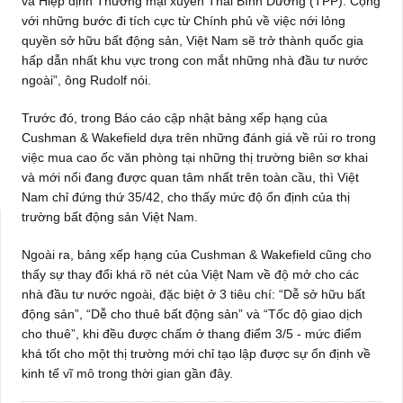
và Hiệp định Thương mại xuyên Thái Bình Dương (TPP). Cộng
với những bước đi tích cực từ Chính phủ về việc nới lỏng
quyền sở hữu bất động sản, Việt Nam sẽ trở thành quốc gia
hấp dẫn nhất khu vực trong con mắt những nhà đầu tư nước
ngoài”, ông Rudolf nói.
Trước đó, trong Báo cáo cập nhật bảng xếp hạng của
Cushman & Wakefield dựa trên những đánh giá về rủi ro trong
việc mua cao ốc văn phòng tại những thị trường biên sơ khai
và mới nổi đang được quan tâm nhất trên toàn cầu, thì Việt
Nam chỉ đứng thứ 35/42, cho thấy mức độ ổn định của thị
trường bất động sản Việt Nam.
Ngoài ra, bảng xếp hạng của Cushman & Wakefield cũng cho
thấy sự thay đổi khá rõ nét của Việt Nam về độ mở cho các
nhà đầu tư nước ngoài, đặc biệt ở 3 tiêu chí: “Dễ sở hữu bất
động sản”, “Dễ cho thuê bất động sản” và “Tốc độ giao dịch
cho thuê”, khi đều được chấm ở thang điểm 3/5 - mức điểm
khá tốt cho một thị trường mới chỉ tạo lập được sự ổn định về
kinh tế vĩ mô trong thời gian gần đây.