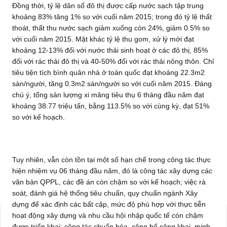
Đồng thời, tỷ lệ dân số đô thị được cấp nước sạch tập trung
khoảng 83% tăng 1% so với cuối năm 2015; trong đó tỷ lệ thất
thoát, thất thu nước sạch giảm xuống còn 24%, giảm 0.5% so
với cuối năm 2015. Mặt khác tỷ lệ thu gom, xử lý mới đạt
khoảng 12-13% đối với nước thải sinh hoạt ở các đô thị, 85%
đối với rác thải đô thị và 40-50% đối với rác thải nông thôn. Chỉ
tiêu tiện tích bình quân nhà ở toàn quốc đạt khoảng 22.3m2
sàn/người, tăng 0.3m2 sàn/người so với cuối năm 2015. Đáng
chú ý, tổng sản lượng xi măng tiêu thụ 6 tháng đầu năm đạt
khoảng 38.77 triệu tấn, bằng 113.5% so với cùng kỳ, đạt 51%
so với kế hoạch.
Tuy nhiên, vẫn còn tồn tại một số hạn chế trong công tác thực
hiện nhiệm vụ 06 tháng đầu năm, đó là công tác xây dựng các
văn bản QPPL, các đề án còn chậm so với kế hoạch; việc rà
soát, đánh giá hệ thống tiêu chuẩn, quy chuẩn ngành Xây
dựng để xác định các bất cập, mức độ phù hợp với thực tiễn
hoạt động xây dựng và nhu cầu hội nhập quốc tế còn chậm
được triển khai; công tác chuẩn hóa, công bố công khai, minh