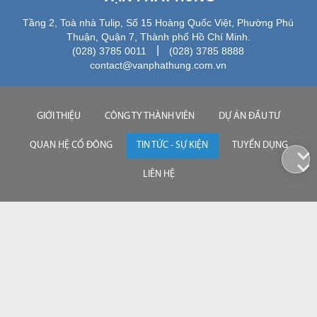
Tầng 2, Toà nhà Tulip, Số 15 Hoàng Quốc Việt, Phường Phú
Thuận, Quận 7, Thành phố Hồ Chí Minh.
|
(028) 3785 0011
(028) 3785 8888
contact@vanphathung.com.vn
GIỚI THIỆU
CÔNG TY THÀNH VIÊN
DỰ ÁN ĐẦU TƯ
QUAN HỆ CỔ ĐÔNG
TIN TỨC - SỰ KIỆN
TUYỂN DỤNG
LIÊN HỆ
028 3785 0011