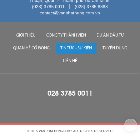
Thuận, Quận 7, Thành phố Hồ Chí Minh.
|
(028) 3785 0011
(028) 3785 8888
contact@vanphathung.com.vn
GIỚI THIỆU
CÔNG TY THÀNH VIÊN
DỰ ÁN ĐẦU TƯ
QUAN HỆ CỔ ĐÔNG
TIN TỨC - SỰ KIỆN
TUYỂN DỤNG
LIÊN HỆ
028 3785 0011
© 2015
. ALL RIGHTS RESERVED.
VAN PHAT HUNG CORP