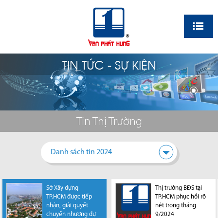
EN
TIN TỨC - SỰ KIỆN
Tin Thị Trường
Danh sách tin 2024
Sở Xây dựng
TP.HCM khi sáp
Thị trường BĐS tại
TP.HCM huy động
TP.HCM được tiếp
nhập Bình Dương,
TP.HCM phục hồi rõ
100.000 tỷ đồng
nhận, giải quyết
Bà Rịa - Vũng Tàu
nét trong tháng
để triển khai 10 dự
chuyển nhượng dự
có thể trở thành
9/2024
án trong năm nay