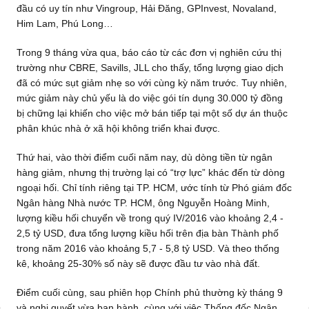
đầu có uy tín như Vingroup, Hải Đăng, GPInvest, Novaland,
Him Lam, Phú Long…
Trong 9 tháng vừa qua, báo cáo từ các đơn vị nghiên cứu thị
trường như CBRE, Savills, JLL cho thấy, tổng lượng giao dịch
đã có mức sụt giảm nhẹ so với cùng kỳ năm trước. Tuy nhiên,
mức giảm này chủ yếu là do việc gói tín dụng 30.000 tỷ đồng
bị chững lại khiến cho việc mở bán tiếp tại một số dự án thuộc
phân khúc nhà ở xã hội không triển khai được.
Thứ hai, vào thời điểm cuối năm nay, dù dòng tiền từ ngân
hàng giảm, nhưng thị trường lại có “trợ lực” khác đến từ dòng
ngoại hối. Chỉ tính riêng tại TP. HCM, ước tính từ Phó giám đốc
Ngân hàng Nhà nước TP. HCM, ông Nguyễn Hoàng Minh,
lượng kiều hối chuyển về trong quý IV/2016 vào khoảng 2,4 -
2,5 tỷ USD, đưa tổng lượng kiều hối trên địa bàn Thành phố
trong năm 2016 vào khoảng 5,7 - 5,8 tỷ USD. Và theo thống
kê, khoảng 25-30% số này sẽ được đầu tư vào nhà đất.
Điểm cuối cùng, sau phiên họp Chính phủ thường kỳ tháng 9
và nghị quyết vừa ban hành, cùng với việc Thống đốc Ngân