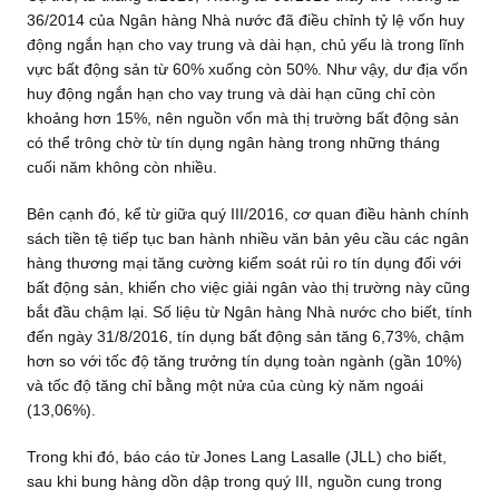
36/2014 của Ngân hàng Nhà nước đã điều chỉnh tỷ lệ vốn huy
động ngắn hạn cho vay trung và dài hạn, chủ yếu là trong lĩnh
vực bất động sản từ 60% xuống còn 50%. Như vậy, dư địa vốn
huy động ngắn hạn cho vay trung và dài hạn cũng chỉ còn
khoảng hơn 15%, nên nguồn vốn mà thị trường bất động sản
có thể trông chờ từ tín dụng ngân hàng trong những tháng
cuối năm không còn nhiều.
Bên cạnh đó, kể từ giữa quý III/2016, cơ quan điều hành chính
sách tiền tệ tiếp tục ban hành nhiều văn bản yêu cầu các ngân
hàng thương mại tăng cường kiểm soát rủi ro tín dụng đối với
bất động sản, khiến cho việc giải ngân vào thị trường này cũng
bắt đầu chậm lại. Số liệu từ Ngân hàng Nhà nước cho biết, tính
đến ngày 31/8/2016, tín dụng bất động sản tăng 6,73%, chậm
hơn so với tốc độ tăng trưởng tín dụng toàn ngành (gần 10%)
và tốc độ tăng chỉ bằng một nửa của cùng kỳ năm ngoái
(13,06%).
Trong khi đó, báo cáo từ Jones Lang Lasalle (JLL) cho biết,
sau khi bung hàng dồn dập trong quý III, nguồn cung trong