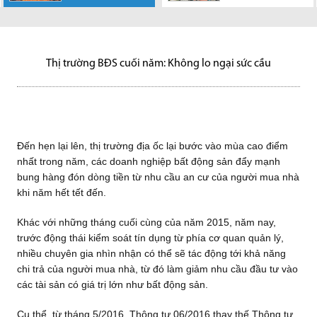
thị trường địa ốc
tế đang tăng
UBND TP.HCM
tài chính, có
Hàng loạt dự án
động sản bắt đầu
đất trong Thủ
Theo UBND tỉnh
Bất động sản
trường BĐS
lại bước vào mùa cao điểm
trưởng ổn định, tiết kiệm của...
vừa kiến nghị Bộ Giao thông
nguyện vọng thì sẽ được ghi...
hạ tầng khu đông TP.HCM đang
cải thiện rõ nét từ cuối năm
Thiêm cùng 5 khu đất khác sẽ
Đồng Nai, trong giai đoạn 2018-
công nghiệp, nghỉ dưỡng và tài
TP.HCM quý II-2020 do Công ty
nhất...
vận tải ưu tiên sớm đầu tư xây
được thúc đẩy mạnh mẽ,
2015 cho...
được TP HCM dùng...
2020, trên địa bàn Đồng Nai
sản khai thác cho thuê tốt...
Nghiên cứu JLL Việt Nam...
dựng...
theo...
sẽ...
Thị trường BĐS cuối năm: Không lo ngại sức cầu
Đến hẹn lại lên, thị trường địa ốc lại bước vào mùa cao điểm
nhất trong năm, các doanh nghiệp bất động sản đẩy mạnh
bung hàng đón dòng tiền từ nhu cầu an cư của người mua nhà
khi năm hết tết đến.
Khác với những tháng cuối cùng của năm 2015, năm nay,
trước động thái kiểm soát tín dụng từ phía cơ quan quản lý,
nhiều chuyên gia nhìn nhận có thể sẽ tác động tới khả năng
chi trả của người mua nhà, từ đó làm giảm nhu cầu đầu tư vào
các tài sản có giá trị lớn như bất động sản.
Cụ thể, từ tháng 5/2016, Thông tư 06/2016 thay thế Thông tư