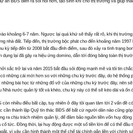
 án BĐS diễn ra sôi nổi hơn, tạo sinh khí cho thị trường và giúp th
vào khoảng 6-7 năm. Ngược lại quá khứ sẽ thấy rất rõ, khi thị trườ
ờng nhà đất. Tiếp đến, thị trường bộc phát cho đến khoảng năm 1997 
n. Chu kỳ tiếp đến từ 2008 bắt đầu đỉnh điểm, sau đó xảy ra tình trạng
 dụng lại đã gây ra hiệu ứng domino, dẫn tới đóng băng toàn thị trư
hởi sắc trở lại và năm 2015 bắt đầu sôi động mạnh mẽ và tôi tin chắc
có những cái mới hơn so với những chu kỳ trước đây, do hệ thống ph
 những bài học từ những đổ vỡ của những chu kỳ trước đây, nên sẽ 
Nhà nước quản lý tốt và khéo, chu kỳ này có thể sẽ kéo dài và ổn 
òn nhiều điều bất cập, tuy nhiên ở đây tôi quan tâm tới 2 vấn đề có li
ớc cần thành lập Quỹ tín thác BĐS để bất cứ người dân nào cũng góp
ng ra chịu trách nhiệm quản lý, để đảm bảo nguồn tiền vốn huy độn
 cổ tức. Đồng thời, lại huy động được một số tiền lớn để có thể đầu
gắt, vì vậy cần hình thành một thể chế tài chính gắn liền với chính 