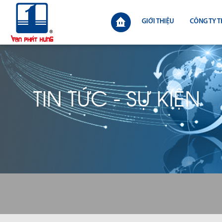
GIỚI THIỆU
CÔNG TY T
TIN TỨC - SỰ KIỆN