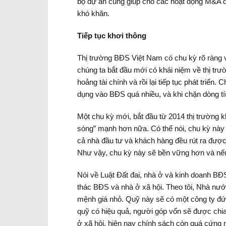
bộ dự án cũng giúp cho các hoạt động M&A dự
khó khăn.
Tiếp tục khơi thông
Thị trường BĐS Việt Nam có chu kỳ rõ ràng 
chúng ta bắt đầu mới có khái niệm về thị trư
hoảng tài chính và rồi lại tiếp tục phát triể
dụng vào BĐS quá nhiều, và khi chặn dòng tín
Một chu kỳ mới, bắt đầu từ 2014 thị trường k
sóng” mạnh hơn nữa. Có thể nói, chu kỳ này 
cả nhà đầu tư và khách hàng đều rút ra được
Như vậy, chu kỳ này sẽ bền vững hơn và nếu 
Nói về Luật Đất đai, nhà ở và kinh doanh BĐS c
thác BĐS và nhà ở xã hội. Theo tôi, Nhà nư
mệnh giá nhỏ. Quỹ này sẽ có một công ty đứ
quỹ có hiệu quả, người góp vốn sẽ được chia
ở xã hội, hiện nay chính sách còn quá cứng n