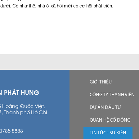
dưới. Có như thế, nhà ở xã hội mới có cơ hội phát triển.
GIỚI THIỆU
N PHÁT HƯNG
CÔNG TY THÀNH VIÊN
15 Hoàng Quốc Việt,
DỰ ÁN ĐẦU TƯ
7, Thành phố Hồ Chí
QUAN HỆ CỔ ĐÔNG
 3785 8888
TIN TỨC - SỰ KIỆN