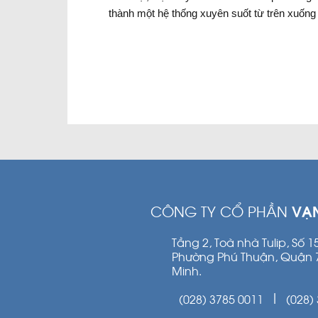
thành một hệ thống xuyên suốt từ trên xuống 
CÔNG TY CỔ PHẦN
VẠ
Tầng 2, Toà nhà Tulip, Số 
Phường Phú Thuận, Quận 
Minh.
(028) 3785 0011
(028)
|