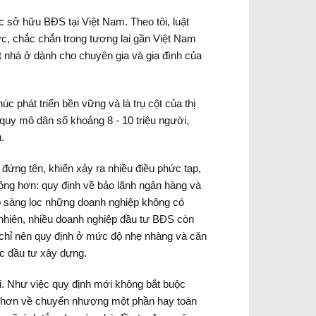
 sở hữu BĐS tại Việt Nam. Theo tôi, luật
c, chắc chắn trong tương lai gần Việt Nam
ệt nhà ở dành cho chuyên gia và gia đình của
c phát triển bền vững và là trụ cột của thị
quy mô dân số khoảng 8 - 10 triệu người,
u.
đứng tên, khiến xảy ra nhiều điều phức tạp,
động hơn: quy định về bảo lãnh ngân hàng và
iúp sàng lọc những doanh nghiệp không có
nhiên, nhiều doanh nghiệp đầu tư BĐS còn
g chỉ nên quy định ở mức độ nhẹ nhàng và căn
c đầu tư xây dựng.
i. Như việc quy định mới không bắt buộc
áng hơn về chuyển nhượng một phần hay toàn