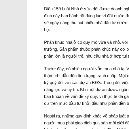
Điều 159 Luật Nhà ở sửa đổi được doanh nghi
định này ban hành rất đúng lúc vì đất nước 
sẽ ngày càng thu hút nhiều nhà đầu tư nước n
họ.
Phân khúc nhà ở có quy mô vừa và nhỏ, với giá
trường. Sản phẩm thuộc phân khúc này cơ bản
phần lớn là người trẻ, nhu cầu nhà ở hợp túi 
Trước đây, có nhiều người vẫn mua nhà tại V
thậm chí dẫn đến tình trạng tranh chấp. Một 
ký quỹ đối với các dự án BĐS. Trong đó, việc
năng lực và uy tín. Khi một dự án được ngâ
băn khoăn về vấn đề ký quỹ, vì thực tế đã g
cứ trên mức đầu tư khởi đầu như phần đền 
Ngoài ra, những quy định khác về pháp luật 
người mua phải giao dịch qua sàn môi giới đ