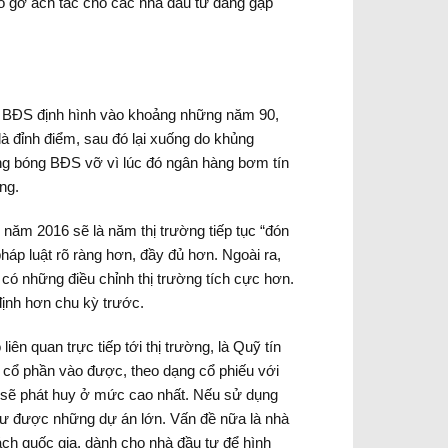
áo gỡ ách tắc cho các nhà đầu tư đang gặp
ng BĐS định hình vào khoảng những năm 90,
là đỉnh điểm, sau đó lại xuống do khủng
 bong bóng BĐS vỡ vì lúc đó ngân hàng bơm tín
ờng.
 năm 2016 sẽ là năm thị trường tiếp tục “đón
áp luật rõ ràng hơn, đầy đủ hơn. Ngoài ra,
có những điều chỉnh thị trường tích cực hơn.
định hơn chu kỳ trước.
ên quan trực tiếp tới thị trường, là Quỹ tín
 cổ phần vào được, theo dạng cổ phiếu với
g sẽ phát huy ở mức cao nhất. Nếu sử dụng
 tư được những dự án lớn. Vấn đề nữa là nhà
sách quốc gia, dành cho nhà đầu tư để hình