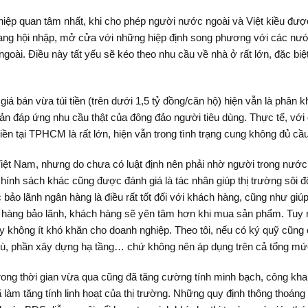
ệp quan tâm nhất, khi cho phép người nước ngoài và Việt kiều được
đang hội nhập, mở cửa với những hiệp định song phương với các nướ
goài. Điều này tất yếu sẽ kéo theo nhu cầu về nhà ở rất lớn, đặc bi
 bán vừa túi tiền (trên dưới 1,5 tỷ đồng/căn hộ) hiện vẫn là phân khú
 đáp ứng nhu cầu thật của đông đảo người tiêu dùng. Thực tế, với 
tiền tại TPHCM là rất lớn, hiện vẫn trong tình trạng cung không đủ cầ
iệt Nam, nhưng do chưa có luật định nên phải nhờ người trong nước 
chính sách khác cũng được đánh giá là tác nhân giúp thị trường sôi 
 bảo lãnh ngân hàng là điều rất tốt đối với khách hàng, cũng như g
n hàng bảo lãnh, khách hàng sẽ yên tâm hơn khi mua sản phẩm. Tuy 
ây không ít khó khăn cho doanh nghiệp. Theo tôi, nếu có ký quỹ cũn
bù, phần xây dựng hạ tầng… chứ không nên áp dụng trên cả tổng mứ
trong thời gian vừa qua cũng đã tăng cường tính minh bạch, công kha
ã làm tăng tính linh hoạt của thị trường. Những quy định thông tho