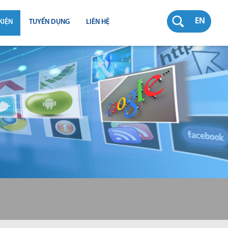
EN
KIỆN
TUYỂN DỤNG
LIÊN HỆ
RƯỜNG
N
TY
CH