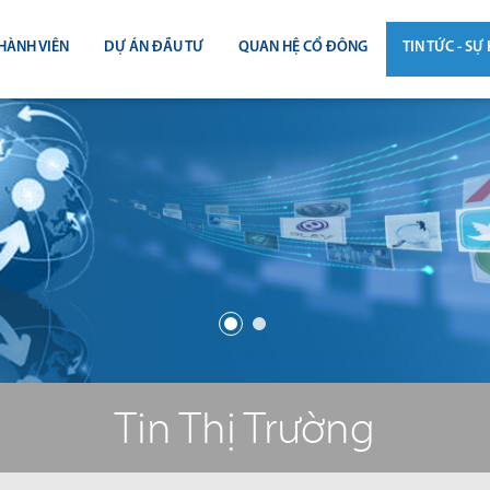
HÀNH VIÊN
DỰ ÁN ĐẦU TƯ
QUAN HỆ CỔ ĐÔNG
TIN TỨC - SỰ 
CÔNG BỐ THÔNG TIN
TIN THỊ T
ĐẠI HỘI ĐỒNG CỔ ĐÔNG
TIN DỰ Á
BÁO CÁO THƯỜNG NIÊN
TIN CÔNG 
BÁO CÁO TÀI CHÍNH
BÁO CÁO QUẢN TRỊ CÔNG TY
ĐIỀU LỆ - QUY CHẾ - BẢN CÁO BẠ
Tin Thị Trường