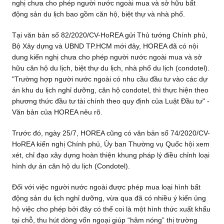
nghị chưa cho phép người nước ngoài mua và sở hữu bất
động sản du lịch bao gồm căn hộ, biệt thự và nhà phố.
Tại văn bản số 82/2020/CV-HoREA gửi Thủ tướng Chính phủ,
Bộ Xây dựng và UBND TP.HCM mới đây, HOREA đã có nội
dung kiến nghị chưa cho phép người nước ngoài mua và sở
hữu căn hộ du lịch, biệt thự du lịch, nhà phố du lịch (condotel).
"Trường hợp người nước ngoài có nhu cầu đầu tư vào các dự
án khu du lịch nghỉ dưỡng, căn hộ condotel, thì thực hiện theo
phương thức đầu tư tài chính theo quy định của Luật Đầu tư" -
Văn bản của HOREA nêu rõ.
Trước đó, ngày 25/7, HOREA cũng có văn bản số 74/2020/CV-
HoREA kiến nghị Chính phủ, Ủy ban Thường vụ Quốc hội xem
xét, chỉ đạo xây dựng hoàn thiện khung pháp lý điều chỉnh loại
hình dự án căn hộ du lịch (Condotel).
Đối với việc người nước ngoài được phép mua loại hình bất
động sản du lịch nghỉ dưỡng, vừa qua đã có nhiều ý kiến ủng
hộ việc cho phép bởi đây có thể coi là một hình thức xuất khẩu
tại chỗ, thu hút dòng vốn ngoại giúp “hâm nóng” thị trường