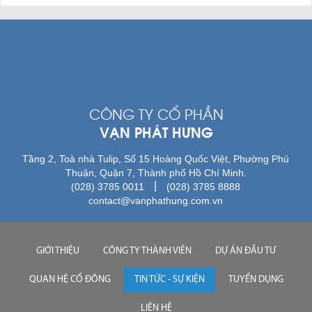
CÔNG TY CỔ PHẦN
VẠN PHÁT HƯNG
Tầng 2, Toà nhà Tulip, Số 15 Hoàng Quốc Việt, Phường Phú
Thuận, Quận 7, Thành phố Hồ Chí Minh.
|
(028) 3785 0011
(028) 3785 8888
contact@vanphathung.com.vn
GIỚI THIỆU
CÔNG TY THÀNH VIÊN
DỰ ÁN ĐẦU TƯ
QUAN HỆ CỔ ĐÔNG
TIN TỨC - SỰ KIỆN
TUYỂN DỤNG
LIÊN HỆ