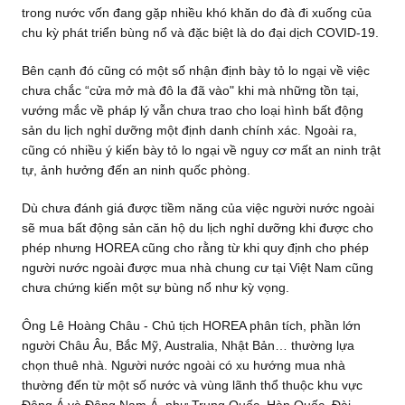
trong nước vốn đang gặp nhiều khó khăn do đà đi xuống của
chu kỳ phát triển bùng nổ và đặc biệt là do đại dịch COVID-19.
Bên cạnh đó cũng có một số nhận định bày tỏ lo ngại về việc
chưa chắc “cửa mở mà đô la đã vào" khi mà những tồn tại,
vướng mắc về pháp lý vẫn chưa trao cho loại hình bất động
sản du lịch nghỉ dưỡng một định danh chính xác. Ngoài ra,
cũng có nhiều ý kiến bày tỏ lo ngại về nguy cơ mất an ninh trật
tự, ảnh hưởng đến an ninh quốc phòng.
Dù chưa đánh giá được tiềm năng của việc người nước ngoài
sẽ mua bất động sản căn hộ du lịch nghỉ dưỡng khi được cho
phép nhưng HOREA cũng cho rằng từ khi quy định cho phép
người nước ngoài được mua nhà chung cư tại Việt Nam cũng
chưa chứng kiến một sự bùng nổ như kỳ vọng.
Ông Lê Hoàng Châu - Chủ tịch HOREA phân tích, phần lớn
người Châu Âu, Bắc Mỹ, Australia, Nhật Bản… thường lựa
chọn thuê nhà. Người nước ngoài có xu hướng mua nhà
thường đến từ một số nước và vùng lãnh thổ thuộc khu vực
Đông Á và Đông Nam Á, như Trung Quốc, Hàn Quốc, Đài