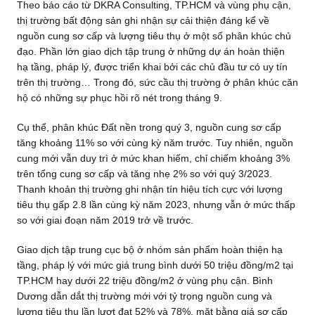
Theo báo cáo từ DKRA Consulting, TP.HCM và vùng phụ cận,
thị trường bất động sản ghi nhận sự cải thiện đáng kể về
nguồn cung sơ cấp và lượng tiêu thụ ở một số phân khúc chủ
đạo. Phần lớn giao dịch tập trung ở những dự án hoàn thiện
hạ tầng, pháp lý, được triển khai bởi các chủ đầu tư có uy tín
trên thị trường… Trong đó, sức cầu thị trường ở phân khúc căn
hộ có những sự phục hồi rõ nét trong tháng 9.
Cụ thể, phân khúc Đất nền trong quý 3, nguồn cung sơ cấp
tăng khoảng 11% so với cùng kỳ năm trước. Tuy nhiên, nguồn
cung mới vẫn duy trì ở mức khan hiếm, chỉ chiếm khoảng 3%
trên tổng cung sơ cấp và tăng nhẹ 2% so với quý 3/2023.
Thanh khoản thị trường ghi nhận tín hiệu tích cực với lượng
tiêu thụ gấp 2.8 lần cùng kỳ năm 2023, nhưng vẫn ở mức thấp
so với giai đoạn năm 2019 trở về trước.
Giao dịch tập trung cục bộ ở nhóm sản phẩm hoàn thiện hạ
tầng, pháp lý với mức giá trung bình dưới 50 triệu đồng/m2 tại
TP.HCM hay dưới 22 triệu đồng/m2 ở vùng phụ cận. Bình
Dương dẫn dắt thị trường mới với tỷ trọng nguồn cung và
lượng tiêu thụ lần lượt đạt 52% và 78%. mặt bằng giá sơ cấp