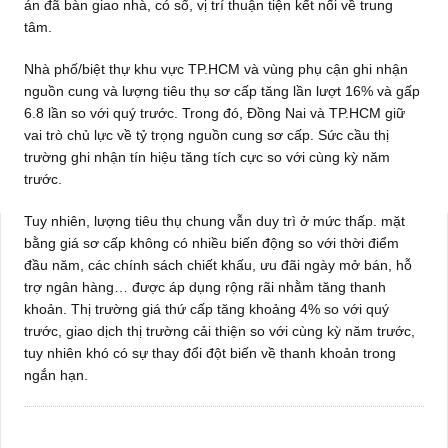
án đã bàn giao nhà, có sổ, vị trí thuận tiện kết nối về trung
tâm.
Nhà phố/biệt thự khu vực TP.HCM và vùng phụ cận ghi nhận
nguồn cung và lượng tiêu thụ sơ cấp tăng lần lượt 16% và gấp
6.8 lần so với quý trước. Trong đó, Đồng Nai và TP.HCM giữ
vai trò chủ lực về tỷ trọng nguồn cung sơ cấp. Sức cầu thị
trường ghi nhận tín hiệu tăng tích cực so với cùng kỳ năm
trước.
Tuy nhiên, lượng tiêu thụ chung vẫn duy trì ở mức thấp. mặt
bằng giá sơ cấp không có nhiều biến động so với thời điểm
đầu năm, các chính sách chiết khấu, ưu đãi ngày mở bán, hỗ
trợ ngân hàng… được áp dụng rộng rãi nhằm tăng thanh
khoản. Thị trường giá thứ cấp tăng khoảng 4% so với quý
trước, giao dịch thị trường cải thiện so với cùng kỳ năm trước,
tuy nhiên khó có sự thay đổi đột biến về thanh khoản trong
ngắn hạn.