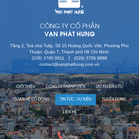
CÔNG TY CỔ PHẦN
VẠN PHÁT HƯNG
Tầng 2, Toà nhà Tulip, Số 15 Hoàng Quốc Việt, Phường Phú
Thuận, Quận 7, Thành phố Hồ Chí Minh.
|
(028) 3785 0011
(028) 3785 8888
contact@vanphathung.com.vn
GIỚI THIỆU
CÔNG TY THÀNH VIÊN
DỰ ÁN ĐẦU TƯ
QUAN HỆ CỔ ĐÔNG
TIN TỨC - SỰ KIỆN
TUYỂN DỤNG
LIÊN HỆ