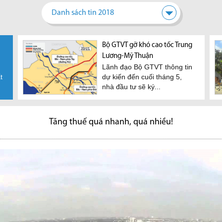
Danh sách tin 2018
được
Sân bay Long Thành: Đẩy
Bộ GTVT gỡ khó cao tốc Trung
TP.HCM: Hạ tầng khu đông
TP.H
ch
nhanh giải phóng mặt bằng,
Lương-Mỹ Thuận
phát triển, cơ hội cho thị
bình
thị
Lãnh đạo Bộ GTVT thông tin
Khôn
xử nghiêm đầu cơ đất
trường BĐS
t
ệt
dự kiến đến cuối tháng 5,
nào 
Phó thủ tướng Trịnh Đình
Hàng loạt dự án hạ tầng khu
nhà đầu tư sẽ ký...
căn h
Dũng vừa có văn bản chỉ đạo
đông TP.HCM đang được
các bộ, ngành,...
thúc đẩy mạnh mẽ, theo...
Tăng thuế quá nhanh, quá nhiều!