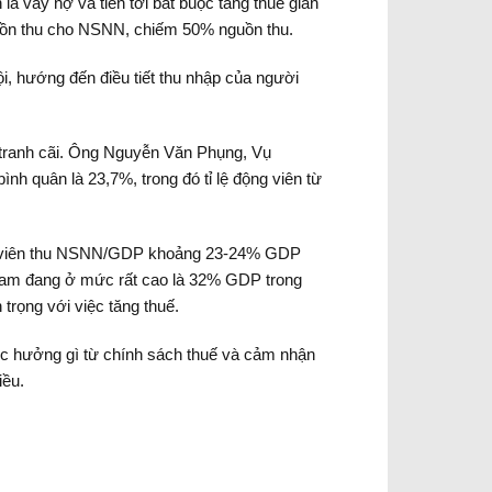
à vay nợ và tiến tới bắt buộc tăng thuế gián
guồn thu cho NSNN, chiếm 50% nguồn thu.
ội, hướng đến điều tiết thu nhập của người
 tranh cãi. Ông Nguyễn Văn Phụng, Vụ
nh quân là 23,7%, trong đó tỉ lệ động viên từ
ộng viên thu NSNN/GDP khoảng 23-24% GDP
t Nam đang ở mức rất cao là 32% GDP trong
rọng với việc tăng thuế.
ợc hưởng gì từ chính sách thuế và cảm nhận
iều.