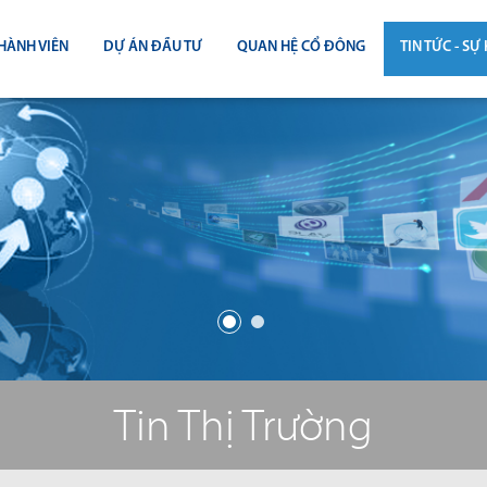
HÀNH VIÊN
DỰ ÁN ĐẦU TƯ
QUAN HỆ CỔ ĐÔNG
TIN TỨC - SỰ 
CÔNG BỐ THÔNG TIN
TIN THỊ T
ĐẠI HỘI ĐỒNG CỔ ĐÔNG
TIN DỰ Á
BÁO CÁO THƯỜNG NIÊN
TIN CÔNG 
BÁO CÁO TÀI CHÍNH
BÁO CÁO QUẢN TRỊ CÔNG TY
ĐIỀU LỆ - QUY CHẾ - BẢN CÁO BẠ
Tin Thị Trường