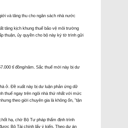
ế giới và tăng thu cho ngân sách nhà nước
xuất tăng kịch khung thuế bảo vệ môi trường
ấp thuận, ủy quyền cho bộ này ký tờ trình gửi
.000 tỉ đồng/năm. Sắc thuế mới này bị dư
 nhà ở. Đề xuất này bị dư luận phản ứng dữ
đánh thuế ngay trên ngôi nhà thứ nhất với mức
hưng theo giới chuyên gia là không ổn, "tận
 chốt hạ, chờ Bộ Tư pháp thẩm định trình
 được Bộ Tài chính lấy ý kiến. Theo dự án