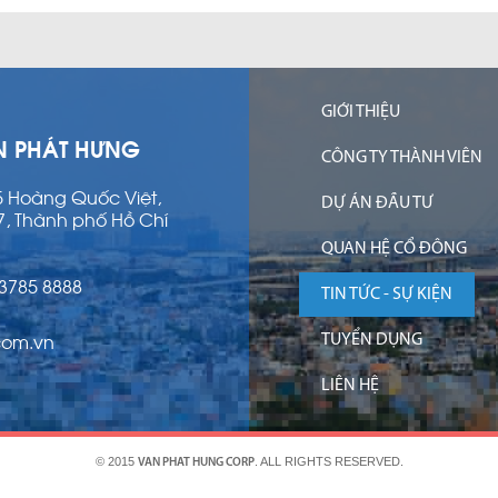
GIỚI THIỆU
N PHÁT HƯNG
CÔNG TY THÀNH VIÊN
15 Hoàng Quốc Việt,
DỰ ÁN ĐẦU TƯ
7, Thành phố Hồ Chí
QUAN HỆ CỔ ĐÔNG
 3785 8888
TIN TỨC - SỰ KIỆN
com.vn
TUYỂN DỤNG
LIÊN HỆ
© 2015
. ALL RIGHTS RESERVED.
VAN PHAT HUNG CORP