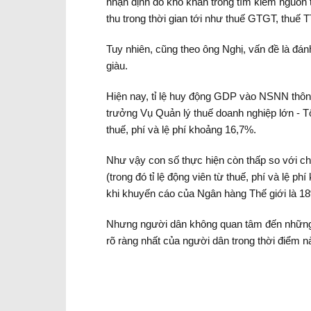
nhận định do khó khăn trong tìm kiếm nguồn t
thu trong thời gian tới như thuế GTGT, thu
Tuy nhiên, cũng theo ông Nghị, vấn đề là đán
giàu.
Hiện nay, tỉ lệ huy động GDP vào NSNN thôn
trưởng Vụ Quản lý thuế doanh nghiệp lớn - Tổ
thuế, phí và lệ phí khoảng 16,7%.
Như vậy con số thực hiện còn thấp so với 
(trong đó tỉ lệ động viên từ thuế, phí và l
khi khuyến cáo của Ngân hàng Thế giới là 1
Nhưng người dân không quan tâm đến những c
rõ ràng nhất của người dân trong thời điểm n