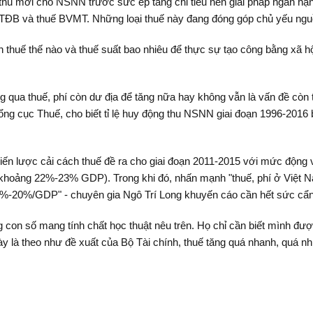
hu mới cho NSNN trước sức ép tăng chi tiêu nên giải pháp ngắn hạn l
ế TTĐB và thuế BVMT. Những loại thuế này đang đóng góp chủ yếu n
h thuế thế nào và thuế suất bao nhiêu để thực sự tạo công bằng xã h
g qua thuế, phí còn dư địa để tăng nữa hay không vẫn là vấn đề còn
ng cục Thuế, cho biết tỉ lệ huy động thu NSNN giai đoạn 1996-2016 bì
chiến lược cải cách thuế đề ra cho giai đoạn 2011-2015 với mức đ
ệ phí khoảng 22%-23% GDP). Trong khi đó, nhấn mạnh "thuế, phí ở Việ
8%-20%/GDP" - chuyên gia Ngô Trí Long khuyến cáo cần hết sức cẩn t
on số mang tính chất học thuật nêu trên. Họ chỉ cần biết mình đư
ày là theo như đề xuất của Bộ Tài chính, thuế tăng quá nhanh, quá nh