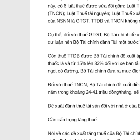
này, có 6 luật thuế được sửa đổi gồm: Luật 
(TNCN); Luật Thuế tài nguyên; Luật Thuế xuất 
của NSNN là GTGT, TTĐB và TNCN không nhậ
Cụ thể, đối với thuế GTGT, Bộ Tài chính đề 
dư luận nên Bộ Tài chính đành "lùi một bước
Còn thuế TTĐB được Bộ Tài chính đề xuất á
thuốc lá và từ 15% lên 33% đối với xe bán tả
ngọt có đường, Bộ Tài chính đưa ra mục đích 
Đối với thuế TNCN, Bộ Tài chính đề xuất điề
nằm trong khoảng 24-41 triệu đồng/tháng, sẽ
Đề xuất đánh thuế tài sản đối với nhà ở của 
Cần cẩn trọng tăng thuế
Nói về các đề xuất tăng thuế của Bộ Tài chí