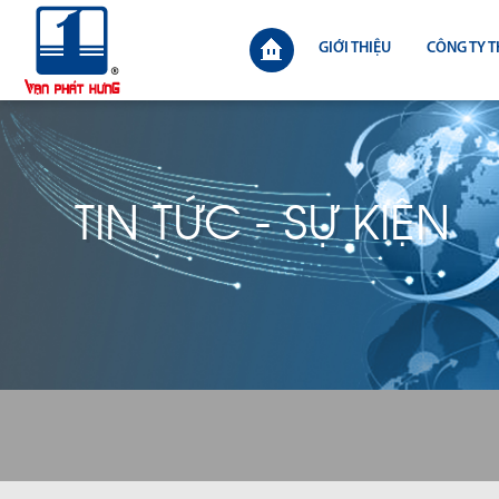
GIỚI THIỆU
CÔNG TY T
TIN TỨC - SỰ KIỆN