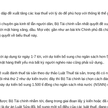
dập đề xuất tăng các loại thuế với lý do để phù hợp với thông lệ th
ới chuyên gia kinh tế lẫn người dân, Bộ Tài chính vẫn nhất quyết đề 
với mặt hàng xăng, dầu. Mọi việc gần như an bài khi Chính phủ đã ch
quyết về biểu thuế này.
p dụng từ ngày 1-7 tới, với dự kiến bổ sung cho ngân sách hơn 57
 mặt hàng thiết yếu mà bất kỳ người nghèo nào cũng phải sử dụng..
 xuất đánh thuế tài sản theo dự thảo Luật Thuế tài sản, trong đó có
 ngôi nhà thứ 2 như dự kiến trước đây thì Bộ Tài chính lại chọn cách 
 này dự kiến bổ sung 1.500 tỉ đồng cho ngân sách nhà nước (NSNN) n
ược Bộ Tài chính nhắm tới, đang trong giai đoạn lấy ý kiến hoặc đã
là dự án Luật Sửa đổi, bổ sung một số điều của các luật thuế, đang