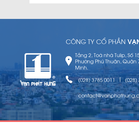
CÔNG TY CỔ PHẦN
VẠ
Tầng 2, Toà nhà Tulip, Số 
Phường Phú Thuận, Quận 
Minh.
(028) 3785 0011
(028)
|
contact@vanphathung.