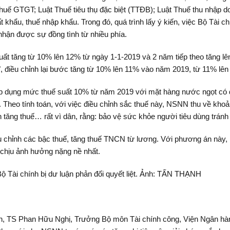
Thuế GTGT; Luật Thuế tiêu thụ đặc biệt (TTĐB); Luật Thuế thu nhập d
khẩu, thuế nhập khẩu. Trong đó, quá trình lấy ý kiến, việc Bộ Tài chín
n được sự đồng tình từ nhiều phía.
xuất tăng từ 10% lên 12% từ ngày 1-1-2019 và 2 năm tiếp theo tăng l
", điều chỉnh lại bước tăng từ 10% lên 11% vào năm 2019, từ 11% l
p dụng mức thuế suất 10% từ năm 2019 với mặt hàng nước ngọt có đ
i. Theo tính toán, với việc điều chỉnh sắc thuế này, NSNN thu về kho
tăng thuế… rất vì dân, rằng: bảo vệ sức khỏe người tiêu dùng tránh 
u chỉnh các bậc thuế, tăng thuế TNCN từ lương. Với phương án này, 
 chịu ảnh hưởng nặng nề nhất.
Bộ Tài chính bị dư luận phản đối quyết liệt. Ảnh: TẤN THẠNH
nh, TS Phan Hữu Nghị, Trưởng Bộ môn Tài chính công, Viện Ngân hàn