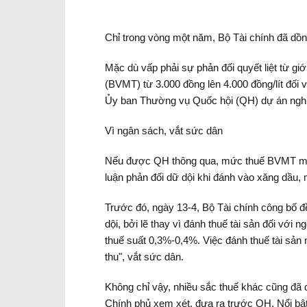
Chỉ trong vòng một năm, Bộ Tài chính đã dồn 
Mặc dù vấp phải sự phản đối quyết liệt từ gi
(BVMT) từ 3.000 đồng lên 4.000 đồng/lít đối 
Ủy ban Thường vụ Quốc hội (QH) dự án nghị 
Vì ngân sách, vắt sức dân
Nếu được QH thông qua, mức thuế BVMT mới á
luận phản đối dữ dội khi đánh vào xăng dầu,
Trước đó, ngày 13-4, Bộ Tài chính công bố đề
dội, bởi lẽ thay vì đánh thuế tài sản đối với
thuế suất 0,3%-0,4%. Việc đánh thuế tài sản
thu", vắt sức dân.
Không chỉ vậy, nhiều sắc thuế khác cũng đã đ
Chính phủ xem xét, đưa ra trước QH. Nổi bật 