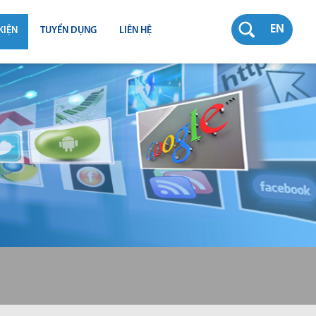
EN
KIỆN
TUYỂN DỤNG
LIÊN HỆ
RƯỜNG
N
TY
CH