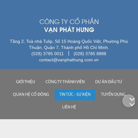
CÔNG TY CỔ PHẦN
VẠN PHÁT HƯNG
Tầng 2, Toà nhà Tulip, Số 15 Hoàng Quốc Việt, Phường Phú
Thuận, Quận 7, Thành phố Hồ Chí Minh.
|
(028) 3785 0011
(028) 3785 8888
contact@vanphathung.com.vn
GIỚI THIỆU
CÔNG TY THÀNH VIÊN
DỰ ÁN ĐẦU TƯ
QUAN HỆ CỔ ĐÔNG
TIN TỨC - SỰ KIỆN
TUYỂN DỤNG
LIÊN HỆ