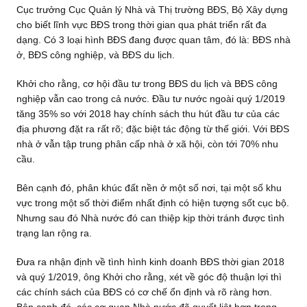
Cục trưởng Cục Quản lý Nhà và Thị trường BĐS, Bộ Xây dựng
cho biết lĩnh vực BĐS trong thời gian qua phát triển rất đa
dạng. Có 3 loại hình BĐS đang được quan tâm, đó là: BĐS nhà
ở, BĐS công nghiệp, và BĐS du lịch.
Khởi cho rằng, cơ hội đầu tư trong BĐS du lịch và BĐS công
nghiệp vẫn cao trong cả nước. Đầu tư nước ngoài quý 1/2019
tăng 35% so với 2018 hay chính sách thu hút đầu tư của các
địa phương đặt ra rất rõ; đặc biệt tác động từ thế giới. Với BĐS
nhà ở vẫn tập trung phân cấp nhà ở xã hội, còn tới 70% nhu
cầu.
Bên cạnh đó, phân khúc đất nền ở một số nơi, tại một số khu
vực trong một số thời điểm nhất định có hiện tượng sốt cục bộ.
Nhưng sau đó Nhà nước đó can thiệp kịp thời tránh được tình
trạng lan rộng ra.
Đưa ra nhận định về tình hình kinh doanh BĐS thời gian 2018
và quý 1/2019, ông Khởi cho rằng, xét về góc độ thuận lợi thì
các chính sách của BĐS có cơ chế ổn định và rõ ràng hơn.
Bên cạnh đó, các cơ quan Nhà nước đã quyết liệt hơn trong