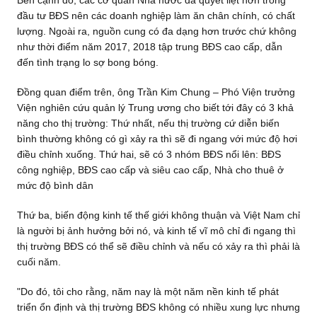
đầu tư BĐS nên các doanh nghiệp làm ăn chân chính, có chất
lượng. Ngoài ra, nguồn cung có đa dạng hơn trước chứ không
như thời điểm năm 2017, 2018 tập trung BĐS cao cấp, dẫn
đến tình trạng lo sợ bong bóng.
Đồng quan điểm trên, ông Trần Kim Chung – Phó Viện trưởng
Viện nghiên cứu quản lý Trung ương cho biết tới đây có 3 khả
năng cho thị trường: Thứ nhất, nếu thị trường cứ diễn biến
bình thường không có gì xảy ra thì sẽ đi ngang với mức độ hơi
điều chỉnh xuống. Thứ hai, sẽ có 3 nhóm BĐS nổi lên: BĐS
công nghiệp, BĐS cao cấp và siêu cao cấp, Nhà cho thuê ở
mức độ bình dân
Thứ ba, biến động kinh tế thế giới không thuận và Việt Nam chỉ
là người bị ảnh hưởng bởi nó, và kinh tế vĩ mô chỉ đi ngang thì
thị trường BĐS có thể sẽ điều chỉnh và nếu có xảy ra thì phải là
cuối năm.
"Do đó, tôi cho rằng, năm nay là một năm nền kinh tế phát
triển ổn định và thị trường BĐS không có nhiều xung lực nhưng