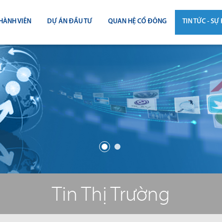
HÀNH VIÊN
DỰ ÁN ĐẦU TƯ
QUAN HỆ CỔ ĐÔNG
TIN TỨC - SỰ 
CÔNG BỐ THÔNG TIN
TIN THỊ T
ĐẠI HỘI ĐỒNG CỔ ĐÔNG
TIN DỰ Á
BÁO CÁO THƯỜNG NIÊN
TIN CÔNG 
BÁO CÁO TÀI CHÍNH
BÁO CÁO QUẢN TRỊ CÔNG TY
ĐIỀU LỆ - QUY CHẾ - BẢN CÁO BẠ
Tin Thị Trường