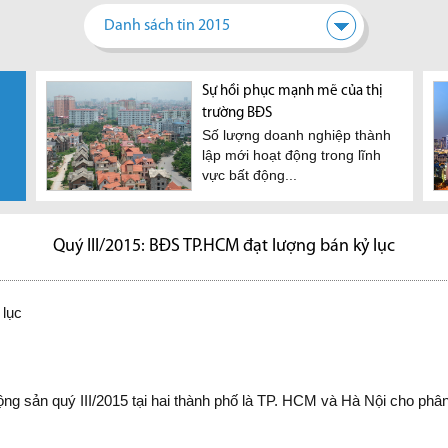
Danh sách tin 2015
xây
a nhà
Các thủ tục chia tách sổ đỏ,
Bộ GTVT gỡ khó cao tốc Trung
Sự hồi phục mạnh mẽ của thị
TP HCM cấp phép xây dựng
Đề xuất nới room ngoại lên
Thị 
t
ải có hộ
tách thửa đất
Lương-Mỹ Thuận
trường BĐS
trực tuyến từ tháng 10
50% cho bất động sản cao
Không
 ngồi
Việc chia tách sổ đỏ, tách
Lãnh đạo Bộ GTVT thông tin
Số lượng doanh nghiệp thành
Để tạo thuận lợi cho người
Đến h
cấp
ernet,
thửa đất cần có những thủ
dự kiến đến cuối tháng 5,
lập mới hoạt động trong lĩnh
dân, thành phố sẽ áp dụng
địa 
ối tượng
Nguồn cung căn hộ cao cấ
tục, giấy phép gì...
nhà đầu tư sẽ ký...
vực bất động...
việc cấp phép xây...
điểm 
ẩu ở
hiện nay đang khá hạn chế,
n cán...
nên theo các chuyên gia...
Quý III/2015: BĐS TP.HCM đạt lượng bán kỷ lục
 lục
động sản quý III/2015 tại hai thành phố là TP. HCM và Hà Nội cho ph