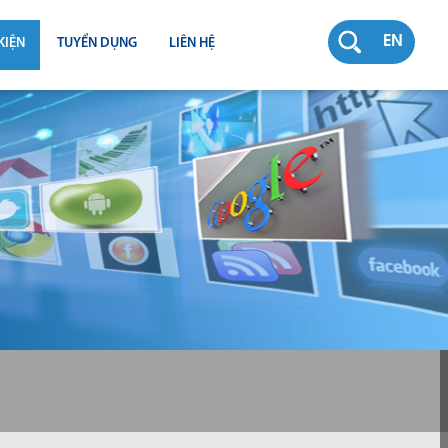
EN
KIỆN
TUYỂN DỤNG
LIÊN HỆ
RƯỜNG
N
TY
CH