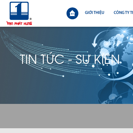
GIỚI THIỆU
CÔNG TY T
TIN TỨC - SỰ KIỆN