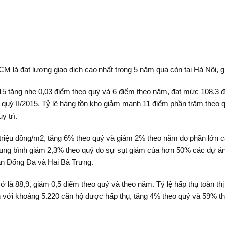
M là đạt lượng giao dịch cao nhất trong 5 năm qua còn tại Hà Nội, g
/2015 tăng nhẹ 0,03 điểm theo quý và 6 điểm theo năm, đạt mức 108,3 đ
 quý II/2015. Tỷ lệ hàng tồn kho giảm mạnh 11 điểm phần trăm theo
y trì.
6 triệu đồng/m2, tăng 6% theo quý và giảm 2% theo năm do phần lớn
rung bình giảm 2,3% theo quý do sự sụt giảm của hơn 50% các dự án
uận Đống Đa và Hai Bà Trưng.
 ở là 88,9, giảm 0,5 điểm theo quý và theo năm. Tỷ lệ hấp thụ toàn t
 với khoảng 5.220 căn hộ được hấp thụ, tăng 4% theo quý và 59% th