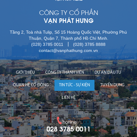
CÔNG TY CỔ PHẦN
VẠN PHÁT HƯNG
Tầng 2, Toà nhà Tulip, Số 15 Hoàng Quốc Việt, Phường Phú
Thuận, Quận 7, Thành phố Hồ Chí Minh.
|
(028) 3785 0011
(028) 3785 8888
contact@vanphathung.com.vn
GIỚI THIỆU
CÔNG TY THÀNH VIÊN
DỰ ÁN ĐẦU TƯ
QUAN HỆ CỔ ĐÔNG
TIN TỨC - SỰ KIỆN
TUYỂN DỤNG
LIÊN HỆ
028 3785 0011