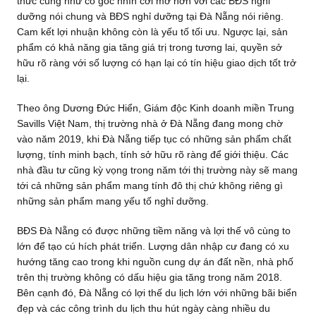
thức cũng như có góc nhìn cởi mở hơn với các BĐS nghỉ
dưỡng nói chung và BĐS nghỉ dưỡng tại Đà Nẵng nói riêng.
Cam kết lợi nhuận không còn là yếu tố tối ưu. Ngược lại, sản
phẩm có khả năng gia tăng giá trị trong tương lai, quyền sở
hữu rõ ràng với số lượng có hạn lại có tín hiệu giao dịch tốt trở
lại.
Theo ông Dương Đức Hiển, Giám độc Kinh doanh miền Trung
Savills Việt Nam, thị trường nhà ở Đà Nẵng đang mong chờ
vào năm 2019, khi Đà Nẵng tiếp tục có những sản phẩm chất
lượng, tính minh bạch, tính sở hữu rõ ràng để giới thiệu. Các
nhà đầu tư cũng kỳ vọng trong năm tới thị trường này sẽ mang
tới cả những sản phẩm mang tính đô thị chứ không riêng gì
những sản phẩm mang yếu tố nghỉ dưỡng.
BĐS Đà Nẵng có được những tiềm năng và lợi thế vô cùng to
lớn để tạo cú hích phát triển. Lượng dân nhập cư đang có xu
hướng tăng cao trong khi nguồn cung dự án đất nền, nhà phố
trên thị trường không có dấu hiệu gia tăng trong năm 2018.
Bên cạnh đó, Đà Nẵng có lợi thế du lịch lớn với những bãi biển
đẹp và các công trình du lịch thu hút ngày càng nhiều du