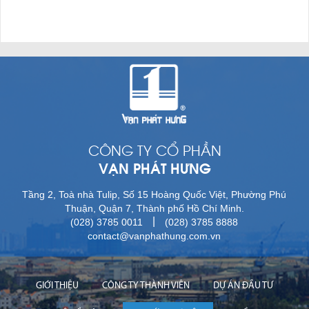
CÔNG TY CỔ PHẦN
VẠN PHÁT HƯNG
Tầng 2, Toà nhà Tulip, Số 15 Hoàng Quốc Việt, Phường Phú
Thuận, Quận 7, Thành phố Hồ Chí Minh.
|
(028) 3785 0011
(028) 3785 8888
contact@vanphathung.com.vn
GIỚI THIỆU
CÔNG TY THÀNH VIÊN
DỰ ÁN ĐẦU TƯ