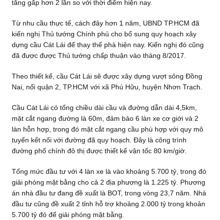
tăng gấp hơn 2 lần so với thời điểm hiện nay.
Từ nhu cầu thực tế, cách đây hơn 1 năm, UBND TP.HCM đã
kiến nghị Thủ tướng Chính phủ cho bổ sung quy hoạch xây
dựng cầu Cát Lái để thay thế phà hiện nay. Kiến nghị đó cũng
đã được được Thủ tướng chấp thuận vào tháng 8/2017.
Theo thiết kế, cầu Cát Lái sẽ được xây dựng vượt sông Đồng
Nai, nối quận 2, TP.HCM với xã Phú Hữu, huyện Nhơn Trạch.
Cầu Cát Lái có tổng chiều dài cầu và đường dẫn dài 4,5km,
mặt cắt ngang đường là 60m, đảm bảo 6 làn xe cơ giới và 2
làn hỗn hợp, trong đó mặt cắt ngang cầu phù hợp với quy mô
tuyến kết nối với đường đã quy hoạch. Đây là công trình
đường phố chính đô thị được thiết kế vận tốc 80 km/giờ.
Tổng mức đầu tư với 4 làn xe là vào khoảng 5.700 tỷ, trong đó
giải phóng mặt bằng cho cả 2 địa phương là 1.225 tỷ. Phương
án nhà đầu tư đang đề xuất là BOT, trong vòng 23,7 năm. Nhà
đầu tư cũng đề xuất 2 tỉnh hỗ trợ khoảng 2.000 tỷ trong khoản
5.700 tỷ đó để giải phóng mặt bằng.