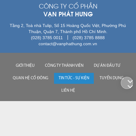
CÔNG TY CỔ PHẦN
VẠN PHÁT HƯNG
Tầng 2, Toà nhà Tulip, Số 15 Hoàng Quốc Việt, Phường Phú
Thuận, Quận 7, Thành phố Hồ Chí Minh.
|
(028) 3785 0011
(028) 3785 8888
contact@vanphathung.com.vn
GIỚI THIỆU
CÔNG TY THÀNH VIÊN
DỰ ÁN ĐẦU TƯ
QUAN HỆ CỔ ĐÔNG
TIN TỨC - SỰ KIỆN
TUYỂN DỤNG
LIÊN HỆ
028 3785 0011