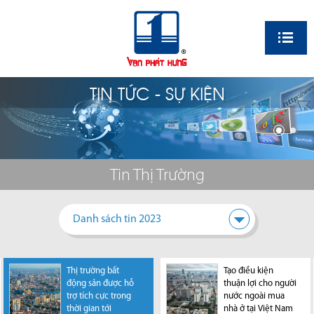
EN
TIN TỨC - SỰ KIỆN
Tin Thị Trường
Danh sách tin 2023
Thị trường bất
Thị trường BĐS tại
Thủ tướng phê
Tạo điều kiện
Thị trường bất
động sản được hỗ
TP.HCM phục hồi rõ
duyệt Quy hoạch
thuận lợi cho người
động sản sẽ chứng
trợ tích cực trong
nét trong tháng
TPHCM thời kỳ
nước ngoài mua
kiến một bước
thời gian tới
9/2024
2021-2030, tầm
nhà ở tại Việt Nam
ngoặt lớn vào giữa