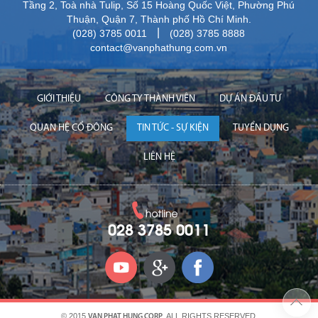
Tầng 2, Toà nhà Tulip, Số 15 Hoàng Quốc Việt, Phường Phú
Thuận, Quận 7, Thành phố Hồ Chí Minh.
|
(028) 3785 0011
(028) 3785 8888
contact@vanphathung.com.vn
GIỚI THIỆU
CÔNG TY THÀNH VIÊN
DỰ ÁN ĐẦU TƯ
QUAN HỆ CỔ ĐÔNG
TIN TỨC - SỰ KIỆN
TUYỂN DỤNG
LIÊN HỆ
028 3785 0011
© 2015
. ALL RIGHTS RESERVED.
VAN PHAT HUNG CORP