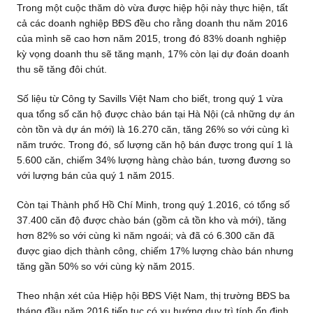
Trong một cuộc thăm dò vừa được hiệp hội này thực hiện, tất
cả các doanh nghiệp BĐS đều cho rằng doanh thu năm 2016
của mình sẽ cao hơn năm 2015, trong đó 83% doanh nghiệp
kỳ vọng doanh thu sẽ tăng mạnh, 17% còn lại dự đoán doanh
thu sẽ tăng đôi chút.
Số liệu từ Công ty Savills Việt Nam cho biết, trong quý 1 vừa
qua tổng số căn hộ được chào bán tại Hà Nội (cả những dự án
còn tồn và dự án mới) là 16.270 căn, tăng 26% so với cùng kì
năm trước. Trong đó, số lượng căn hộ bán được trong quí 1 là
5.600 căn, chiếm 34% lượng hàng chào bán, tương đương so
với lượng bán của quý 1 năm 2015.
Còn tại Thành phố Hồ Chí Minh, trong quý 1.2016, có tổng số
37.400 căn độ được chào bán (gồm cả tồn kho và mới), tăng
hơn 82% so với cùng kì năm ngoái; và đã có 6.300 căn đã
được giao dịch thành công, chiếm 17% lượng chào bán nhưng
tăng gần 50% so với cùng kỳ năm 2015.
Theo nhận xét của Hiệp hội BĐS Việt Nam, thị trường BĐS ba
tháng đầu năm 2016 tiếp tục có xu hướng duy trì tính ổn định.