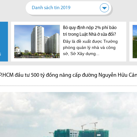
Danh sách tin 2019
Bất động sản Việt Nam vẫn
Bỏ quy định nộp 2% phí bảo
Đâu l
hấp dẫn nhà đầu tư nước
trì trong Luật Nhà ở sửa đổi?
sản đ
Đây là đề xuất được Trưởng
Nhiề
ngoài
phòng quản lý nhà và công
Loạt
Theo bà Nguyễn Thị Vân
sở, Sở Xây dựng...
rằng,
i
Khanh, Giám đốc cấp cao thị
trường vốn JLL Việt Nam,...
P.HCM đầu tư 500 tỷ đồng nâng cấp đường Nguyễn Hữu Cả