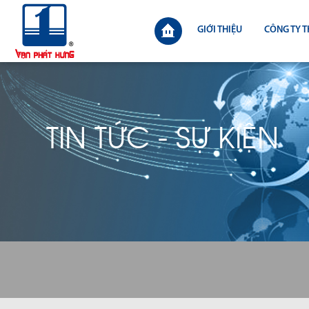
GIỚI THIỆU
CÔNG TY T
TIN TỨC - SỰ KIỆN