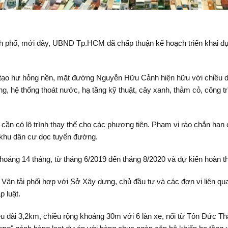
ành phố, mới đây, UBND Tp.HCM đã chấp thuận kế hoạch triển khai
 tạo hư hỏng nền, mặt đường Nguyễn Hữu Cảnh hiện hữu với chiều d
áng, hệ thống thoát nước, hạ tầng kỹ thuật, cây xanh, thảm cỏ, công
 cần có lộ trình thay thế cho các phương tiện. Phạm vi rào chắn hạn
 khu dân cư dọc tuyến đường.
khoảng 14 tháng, từ tháng 6/2019 đến tháng 8/2020 và dự kiến hoàn t
 tải phối hợp với Sở Xây dựng, chủ đầu tư và các đơn vị liên qua
 luật.
dài 3,2km, chiều rộng khoảng 30m với 6 làn xe, nối từ Tôn Đức T