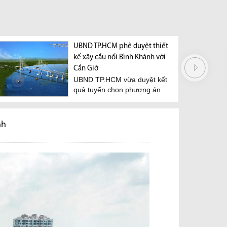
à thời điểm giá bất động
UBND TP.HCM phê duyệt thiết
Cho phép ngườ
ạt đỉnh
kế xây cầu nối Bình Khánh với
mua bất động s
u dự đoán khác nhau
Hiệp hội Bất 
Cần Giờ
 dự đoán thứ nhất cho
TP.HCM (HORE
UBND TP.HCM vừa duyệt kết
 giá bất...
văn bản kiến 
quả tuyển chọn phương án
phép...
thiết kế kiến trúc...
nh