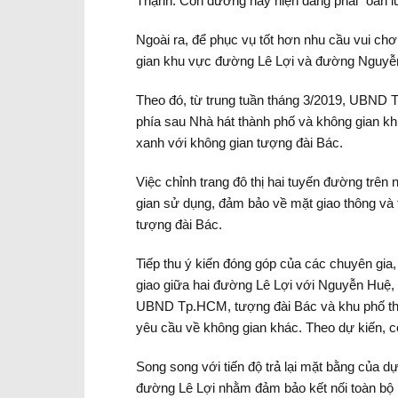
Thạnh. Con đường này hiện đang phải "oằn lư
Ngoài ra, để phục vụ tốt hơn nhu cầu vui ch
gian khu vực đường Lê Lợi và đường Nguyễ
Theo đó, từ trung tuần tháng 3/2019, UBND T
phía sau Nhà hát thành phố và không gian 
xanh với không gian tượng đài Bác.
Việc chỉnh trang đô thị hai tuyến đường trên
gian sử dụng, đảm bảo về mặt giao thông và
tượng đài Bác.
Tiếp thu ý kiến đóng góp của các chuyên gia
giao giữa hai đường Lê Lợi với Nguyễn Huệ, v
UBND Tp.HCM, tượng đài Bác và khu phố thư
yêu cầu về không gian khác. Theo dự kiến, cô
Song song với tiến độ trả lại mặt bằng của d
đường Lê Lợi nhằm đảm bảo kết nối toàn bộ 