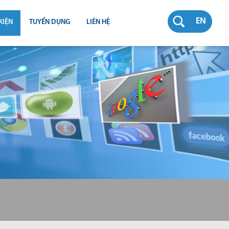
EN
KIỆN
TUYỂN DỤNG
LIÊN HỆ
RƯỜNG
N
TY
CH