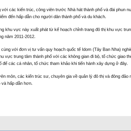
ới các kiến trúc, công viên trước Nhà hát thành phố và đài phun nướ
điểm đến hấp dẫn cho người dân thành phố và du khách.
g khu vực này xuất phát từ kế hoạch chỉnh trang đô thị khu vực trun
ng năm 2011-2012.
 cùng với đơn vị tư vấn quy hoạch quốc tế Idom (Tây Ban Nha) ngh
u vực trung tâm thành phố với các không gian đi bộ, tổ chức giao t
ố để các cá nhân, tổ chức tham khảo khi tiến hành xây dựng ở đây.
uyên môn, các kiến trúc sư, chuyên gia về quản lý đô thị và đông đ
p và hấp dẫn hơn.