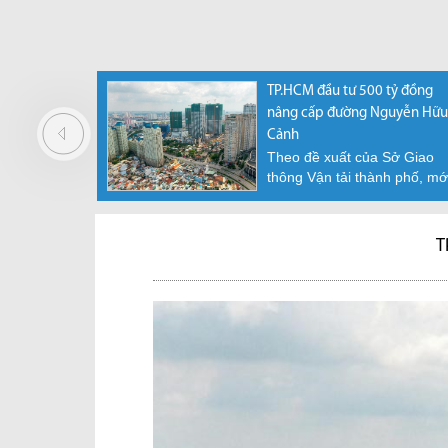
t Nam hút
Phó Thủ Tướng yêu cầu nghiên
TP.HCM đầu tư 500 tỷ đồng
uế và giá
cứu cấp “sổ đỏ” cho condotel,
nâng cấp đường Nguyễn Hữu
officetel
Cảnh
phố khác
Văn phòng chính phủ phát đi
Theo đề xuất của Sở Giao
nhà hạng
thông báo số 33/TB-VPCP
thông Vận tải thành phố, mớ
ẫn...
truyền đạt ý kiến kết...
đây, UBND Tp.HCM đã...
T