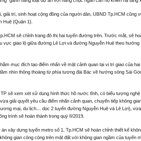
ng" gánh hàng loạt dự án với hàng chục ngàn căn hộ khiến hạ tầng 
ơi, giải trí, sinh hoạt cộng đồng của người dân, UBND Tp.HCM cũng v
n Huệ (Quận 1).
p.HCM sẽ chỉnh trang đô thị hai tuyến đường trên. Trước mắt, sẽ ho
khu vực giao lộ giữa đường Lê Lợi và đường Nguyễn Huệ theo hướng
 nhằm mục đích tạo điểm nhấn về mặt cảnh quan tại vị trí giao của ha
 tầm nhìn thông thoáng từ phía tượng đài Bác về hướng sông Sài Gò
, TP sẽ xem xét sử dụng hình thức hồ nước tĩnh, có biểu tượng nghệ 
ừa giải quyết yêu cầu điểm nhấn cảnh quan, chuyển tiếp không gian (
ơng mại, du lịch… dọc 2 tuyến đường Nguyễn Huệ và Lê Lợi), vừa c
ng trình sẽ hoàn thành trong quý II/2019.
ự án xây dựng tuyến metro số 1, Tp.HCM sẽ hoàn chỉnh thiết kế không
không gian công cộng trên mặt đất với không gian ngầm của tuyến me