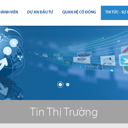
HÀNH VIÊN
DỰ ÁN ĐẦU TƯ
QUAN HỆ CỔ ĐÔNG
TIN TỨC - SỰ 
CÔNG BỐ THÔNG TIN
TIN THỊ T
ĐẠI HỘI ĐỒNG CỔ ĐÔNG
TIN DỰ Á
BÁO CÁO THƯỜNG NIÊN
TIN CÔNG 
BÁO CÁO TÀI CHÍNH
BÁO CÁO QUẢN TRỊ CÔNG TY
ĐIỀU LỆ - QUY CHẾ - BẢN CÁO BẠ
Tin Thị Trường