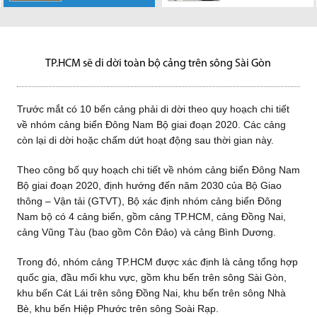
bến cảng phải di
Mặc dù pháp luật
Theo bà Nguyễn
vấn đề được
Hiệp hội Bất động
Các thách thức
khác nhau Loạt
dời theo quy hoạch chi tiết về
đã cho phép người nước ngoài
Thị Vân Khanh, Giám đốc cấp
quan tâm trước thềm năm mới
sản (BĐS) TP HCM tổ chức
vẫn đang tồn tại trên thị trường
dự đoán thứ nhất cho rằng, giá
nhóm cảng...
được mua và sở hữu nhà ở...
cao thị trường vốn JLL Việt
2023 là tạo lực...
diễn...
bất động sản, tuy nhiên,...
bất...
Nam,...
TP.HCM sẽ di dời toàn bộ cảng trên sông Sài Gòn
Trước mắt có 10 bến cảng phải di dời theo quy hoạch chi tiết
về nhóm cảng biển Đông Nam Bộ giai đoạn 2020. Các cảng
còn lại di dời hoặc chấm dứt hoạt động sau thời gian này.
Theo công bố quy hoạch chi tiết về nhóm cảng biển Đông Nam
Bộ giai đoạn 2020, định hướng đến năm 2030 của Bộ Giao
thông – Vận tải (GTVT), Bộ xác định nhóm cảng biển Đông
Nam bộ có 4 cảng biển, gồm cảng TP.HCM, cảng Đồng Nai,
cảng Vũng Tàu (bao gồm Côn Đảo) và cảng Bình Dương.
Trong đó, nhóm cảng TP.HCM được xác định là cảng tổng hợp
quốc gia, đầu mối khu vực, gồm khu bến trên sông Sài Gòn,
khu bến Cát Lái trên sông Đồng Nai, khu bến trên sông Nhà
Bè, khu bến Hiệp Phước trên sông Soài Rạp.