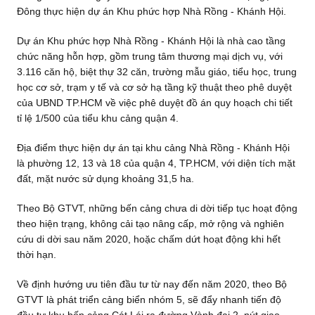
Đông thực hiện dự án Khu phức hợp Nhà Rồng - Khánh Hội.
Dự án Khu phức hợp Nhà Rồng - Khánh Hội là nhà cao tầng
chức năng hỗn hợp, gồm trung tâm thương mại dịch vụ, với
3.116 căn hộ, biệt thự 32 căn, trường mẫu giáo, tiểu học, trung
học cơ sở, trạm y tế và cơ sở hạ tầng kỹ thuật theo phê duyệt
của UBND TP.HCM về việc phê duyệt đồ án quy hoạch chi tiết
tỉ lệ 1/500 của tiểu khu cảng quận 4.
Địa điểm thực hiện dự án tại khu cảng Nhà Rồng - Khánh Hội
là phường 12, 13 và 18 của quận 4, TP.HCM, với diện tích mặt
đất, mặt nước sử dụng khoảng 31,5 ha.
Theo Bộ GTVT, những bến cảng chưa di dời tiếp tục hoạt động
theo hiện trạng, không cải tạo nâng cấp, mở rộng và nghiên
cứu di dời sau năm 2020, hoặc chấm dứt hoạt động khi hết
thời hạn.
Về định hướng ưu tiên đầu tư từ nay đến năm 2020, theo Bộ
GTVT là phát triển cảng biển nhóm 5, sẽ đẩy nhanh tiến độ
đầu tư khu bến cảng Cát Lái ra đường Vành đai 2, nút giao