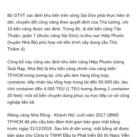
Bộ GTVT xác định khu bến trên sông Sài Gòn phải thực hiện di
dời, chuyển đổi công năng theo quyết định của Thủ tướng, với
10 bến cảng được xác định. Trong đó, di dời bến cảng Tân
Thuận, quận 7 (thuộc cảng Sài Gòn) ra khu vực Hiệp Phước
(huyện Nhà Bè) phù hợp với tiến trình xây dựng cầu Thủ
Thiêm 4).
Công bố này cũng xác định khu bến cảng Hiệp Phước (sông
Soài Rạp, Nhà Bè) là khu bến cảng chính của cảng biển
TP.HCM trong tương lai, chủ yếu làm hàng tổng hợp,
container, tiếp nhận tàu tổng hợp trọng tải đến 50.000 tấn, tàu
chở container đến 4.000 TEU (1 TEU tương đương 1 container
20 feet); một số bến chuyên dùng phục vụ trực tiếp cơ sở công
nghiệp liền kề.
Riêng cảng Nhà Rồng - Khánh Hội, cuối năm 2017 UBND
TP.HCM đã yêu cầu bảo đảm thời gian bàn giao mặt bằng
trước ngày 31/12/2018. Sau khi di dời xong, mặt bằng sẽ được
bàn giao cho Công ty TNHH Đầu tư Phát triển Đô thị Ngọc Viễn