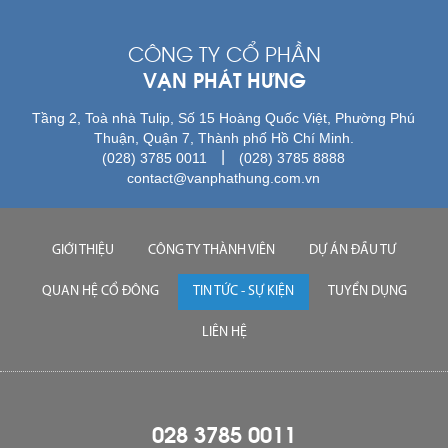
CÔNG TY CỔ PHẦN
VẠN PHÁT HƯNG
Tầng 2, Toà nhà Tulip, Số 15 Hoàng Quốc Việt, Phường Phú
Thuận, Quận 7, Thành phố Hồ Chí Minh.
|
(028) 3785 0011
(028) 3785 8888
contact@vanphathung.com.vn
GIỚI THIỆU
CÔNG TY THÀNH VIÊN
DỰ ÁN ĐẦU TƯ
QUAN HỆ CỔ ĐÔNG
TIN TỨC - SỰ KIỆN
TUYỂN DỤNG
LIÊN HỆ
028 3785 0011