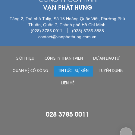
VẠN PHÁT HƯNG
Tầng 2, Toà nhà Tulip, Số 15 Hoàng Quốc Việt, Phường Phú
Thuận, Quận 7, Thành phố Hồ Chí Minh.
|
(028) 3785 0011
(028) 3785 8888
contact@vanphathung.com.vn
GIỚI THIỆU
CÔNG TY THÀNH VIÊN
DỰ ÁN ĐẦU TƯ
QUAN HỆ CỔ ĐÔNG
TIN TỨC - SỰ KIỆN
TUYỂN DỤNG
LIÊN HỆ
028 3785 0011