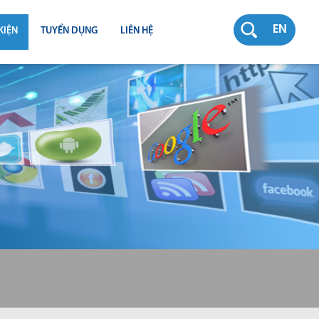
EN
KIỆN
TUYỂN DỤNG
LIÊN HỆ
RƯỜNG
N
TY
CH