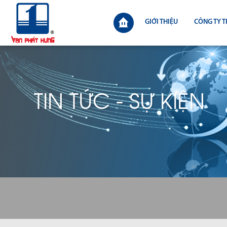
GIỚI THIỆU
CÔNG TY T
TIN TỨC - SỰ KIỆN