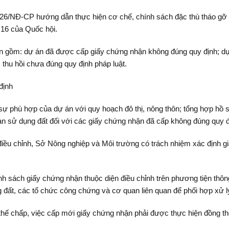
026/NĐ-CP hướng dẫn thực hiện cơ chế, chính sách đặc thù tháo gỡ
H16 của Quốc hội.
ớn gồm: dự án đã được cấp giấy chứng nhận không đúng quy định; dự
 thu hồi chưa đúng quy định pháp luật.
định
 sự phù hợp của dự án với quy hoạch đô thị, nông thôn; tổng hợp hồ 
ạn sử dụng đất đối với các giấy chứng nhận đã cấp không đúng quy đ
iều chỉnh, Sở Nông nghiệp và Môi trường có trách nhiệm xác định gi
h sách giấy chứng nhận thuộc diện điều chỉnh trên phương tiện thông
 đất, các tổ chức công chứng và cơ quan liên quan để phối hợp xử l
hế chấp, việc cấp mới giấy chứng nhận phải được thực hiện đồng th