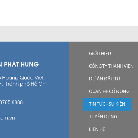
GIỚI THIỆU
N PHÁT HƯNG
CÔNG TY THÀNH VIÊN
15 Hoàng Quốc Việt,
DỰ ÁN ĐẦU TƯ
7, Thành phố Hồ Chí
QUAN HỆ CỔ ĐÔNG
 3785 8888
TIN TỨC - SỰ KIỆN
com.vn
TUYỂN DỤNG
LIÊN HỆ