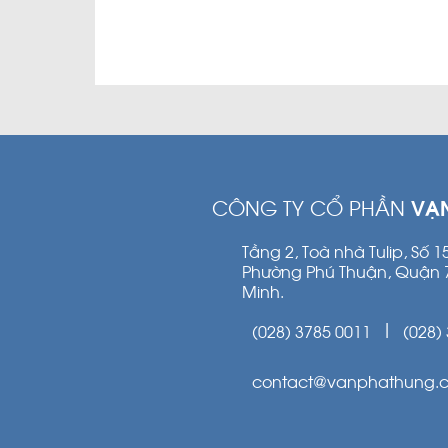
CÔNG TY CỔ PHẦN
VẠ
Tầng 2, Toà nhà Tulip, Số 
Phường Phú Thuận, Quận 
Minh.
(028) 3785 0011
(028)
|
contact@vanphathung.