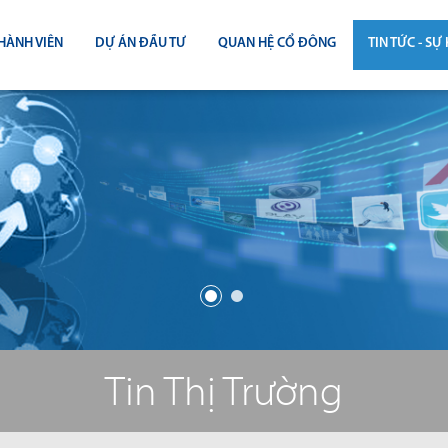
HÀNH VIÊN
DỰ ÁN ĐẦU TƯ
QUAN HỆ CỔ ĐÔNG
TIN TỨC - SỰ 
CÔNG BỐ THÔNG TIN
TIN THỊ T
ĐẠI HỘI ĐỒNG CỔ ĐÔNG
TIN DỰ Á
BÁO CÁO THƯỜNG NIÊN
TIN CÔNG 
BÁO CÁO TÀI CHÍNH
BÁO CÁO QUẢN TRỊ CÔNG TY
ĐIỀU LỆ - QUY CHẾ - BẢN CÁO BẠ
Tin Thị Trường