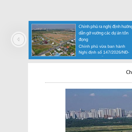
Chính phủ ra nghị định hướn
dẫn gỡ vướng các dự án tồn
đọng
Chính phủ vừa ban hành
Nghị định số 147/2026/NĐ-
CP hướng dẫn thực hiện
cơ...
Ch